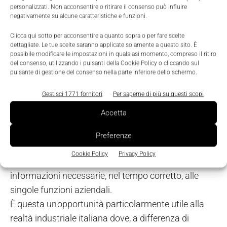
tempo. Esemplificando, ad un manager può
personalizzati. Non acconsentire o ritirare il consenso può influire
negativamente su alcune caratteristiche e funzioni.
interessare la produzione ottenuta in un giorno,
disponendo del report la mattina seguente, per
Clicca qui sotto per acconsentire a quanto sopra o per fare scelte
dettagliate. Le tue scelte saranno applicate solamente a questo sito. È
comprendere l'andamento della propria azienda e
possibile modificare le impostazioni in qualsiasi momento, compreso il ritiro
valutare le strategie. Al contrario un responsabile di
del consenso, utilizzando i pulsanti della Cookie Policy o cliccando sul
pulsante di gestione del consenso nella parte inferiore dello schermo.
linea deve conoscere, in ogni istante, cosa sta
avvenendo alla macchina ed essere
Gestisci 1771 fornitori
Per saperne di più su questi scopi
immediatamente informato di qualunque non
Accetta
conformità. Diventa così fondamentale disporre di
una piattaforma unica, capace di integrare dati
Preferenze
provenienti da fonti e sistemi decisamente diversi
Cookie Policy
Privacy Policy
tra loro, ma con l'unico obiettivo di fornire le
informazioni necessarie, nel tempo corretto, alle
singole funzioni aziendali.
È questa un'opportunità particolarmente utile alla
realtà industriale italiana dove, a differenza di