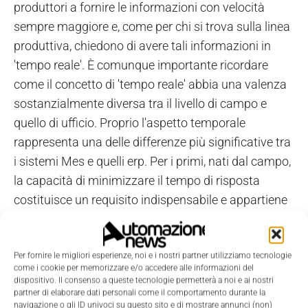
produttori a fornire le informazioni con velocità
sempre maggiore e, come per chi si trova sulla linea
produttiva, chiedono di avere tali informazioni in
'tempo reale'. È comunque importante ricordare
come il concetto di 'tempo reale' abbia una valenza
sostanzialmente diversa tra il livello di campo e
quello di ufficio. Proprio l'aspetto temporale
rappresenta una delle differenze più significative tra
i sistemi Mes e quelli erp. Per i primi, nati dal campo,
la capacità di minimizzare il tempo di risposta
costituisce un requisito indispensabile e appartiene
alla tradizione con cui sono stati sviluppati. La
filosofia che ha ispirato i gestionali, di contro, nasce
da una logica consultiva e il cosiddetto 'real-time'
Per fornire le migliori esperienze, noi e i nostri partner utilizziamo tecnologie
come i cookie per memorizzare e/o accedere alle informazioni del
non si occupa tanto dell'evento istantaneo, ma della
dispositivo. Il consenso a queste tecnologie permetterà a noi e ai nostri
partner di elaborare dati personali come il comportamento durante la
possibilità di creare report più rapidi e ravvicinati nel
navigazione o gli ID univoci su questo sito e di mostrare annunci (non)