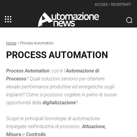
ACCEDI / REGISTRATI
Home
Process Automation
PROCESS AUTOMATION
Process Automation
: cos’è l’
Automazione di
Processo
? Quali soluzioni servono per ottenere
elevate performance produttive ed energetiche sugli
impianti? Come si possono cogliere in pieno le nuove
opportunità della
digitalizzazione
?
Scopri le principali tecnologie di automazione
impiegate nell’industria di processo.
Attuazione,
Misura
e
Controllo
.