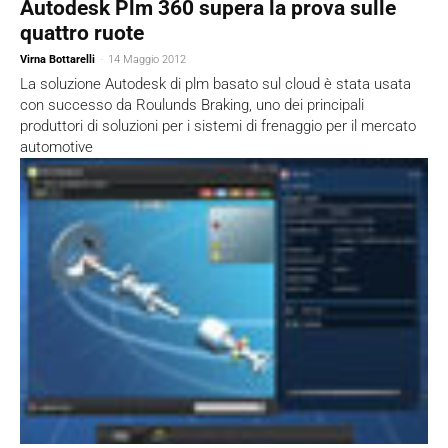
Autodesk Plm 360 supera la prova sulle
quattro ruote
Virna Bottarelli
-
14 Maggio 2012
La soluzione Autodesk di plm basato sul cloud è stata usata
con successo da Roulunds Braking, uno dei principali
produttori di soluzioni per i sistemi di frenaggio per il mercato
automotive