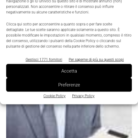
navigazione o gli ID univoci su questo sito e di mostrare annunci (non)
personalizzati. Non acconsentire o ritirare il consenso può influire
negativamente su alcune caratteristiche e funzioni.
In Cina metropolitana più sicura con
Clicca qui sotto per acconsentire a quanto sopra o per fare scelte
dettagliate. Le tue scelte saranno applicate solamente a questo sito. È
Anybus Communicator
possibile modificare le impostazioni in qualsiasi momento, compreso il ritiro
Virna Bottarelli
-
23 Maggio 2012
del consenso, utilizzando i pulsanti della Cookie Policy o cliccando sul
pulsante di gestione del consenso nella parte inferiore dello schermo.
La Guangzhou Metro, in Cina, ha collegato varie
apparecchiature di monitoraggio a ControlNet con Anybus
Gestisci 1771 fornitori
Per saperne di più su questi scopi
Communicator di Hms Industrial Networks
Accetta
Preferenze
Cookie Policy
Privacy Policy