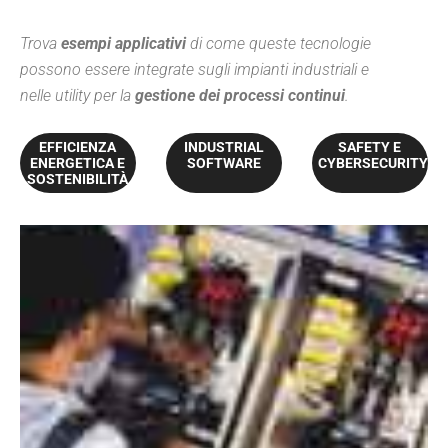
Trova
esempi applicativi
di come queste tecnologie
possono essere integrate sugli impianti industriali e
nelle utility per la
gestione dei processi continui
.
EFFICIENZA
INDUSTRIAL
SAFETY E
ENERGETICA E
SOFTWARE
CYBERSECURITY
SOSTENIBILITÀ