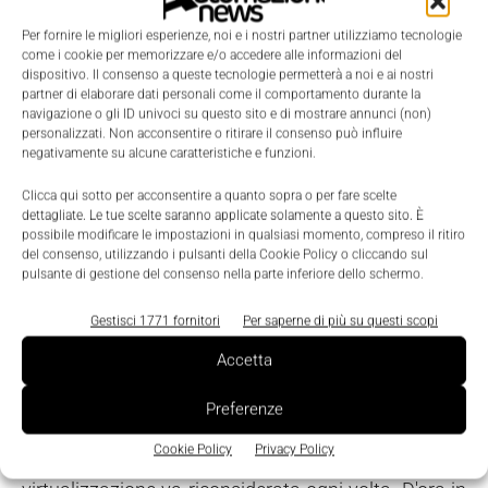
safety di Invensys Operations Management
, che
può operare nello specifico con architetture
Per fornire le migliori esperienze, noi e i nostri partner utilizziamo tecnologie
come i cookie per memorizzare e/o accedere alle informazioni del
virtualizzate approvate.
dispositivo. Il consenso a queste tecnologie permetterà a noi e ai nostri
Tutti questi elementi sono gestiti all'interno delle
partner di elaborare dati personali come il comportamento durante la
navigazione o gli ID univoci su questo sito e di mostrare annunci (non)
politiche standard di product-lifecycle management.
personalizzati. Non acconsentire o ritirare il consenso può influire
Dal momento che le virtual machine sono
negativamente su alcune caratteristiche e funzioni.
accessibili in tutto il mondo via terminal service,
Clicca qui sotto per acconsentire a quanto sopra o per fare scelte
team globali possono lavorare sui progetti in ogni
dettagliate. Le tue scelte saranno applicate solamente a questo sito. È
possibile modificare le impostazioni in qualsiasi momento, compreso il ritiro
momento e dovunque si trovino, gestendo i
del consenso, utilizzando i pulsanti della Cookie Policy o cliccando sul
differenti aspetti del progetto, risparmiando tempo e
pulsante di gestione del consenso nella parte inferiore dello schermo.
aumentando la produttività.
Gestisci 1771 fornitori
Per saperne di più su questi scopi
Come dice ancora Freburger: “Il supporto alla
Accetta
virtualizzazione determina un cambiamento
fondamentale nel modo in cui verranno gestite le
Preferenze
prossime versioni dei nostri prodotti Foxboro and
Cookie Policy
Privacy Policy
Triconex. La valutazione della tecnologia di