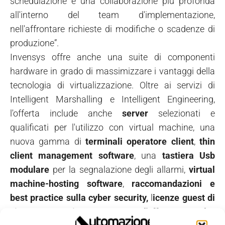
schedulazione e una collaborazione più profonda
all'interno del team d'implementazione,
nell'affrontare richieste di modifiche o scadenze di
produzione”.
Invensys offre anche una suite di componenti
hardware in grado di massimizzare i vantaggi della
tecnologia di virtualizzazione. Oltre ai servizi di
Intelligent Marshalling e Intelligent Engineering,
l'offerta include anche
server
selezionati e
qualificati per l'utilizzo con virtual machine, una
nuova gamma di
terminali operatore
client
,
thin
client management software
, una
tastiera Usb
modulare
per la segnalazione degli allarmi,
virtual
machine-hosting software
,
raccomandazioni e
best practice sulla cyber security,
l
icenze guest di
sistema operativo
,
supporto per l'offerta control &