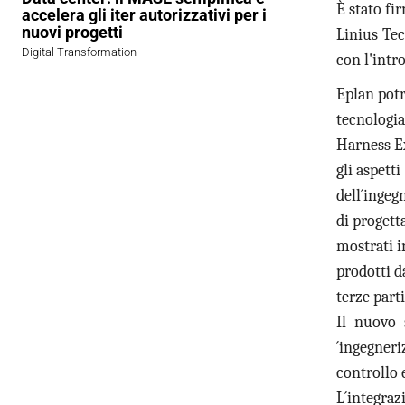
È stato fi
accelera gli iter autorizzativi per i
nuovi progetti
Linius Tec
Digital Transformation
con l'intr
Eplan potr
tecnologia
Harness E
gli aspetti
dell´ingeg
di progett
mostrati i
prodotti d
terze part
Il nuovo 
´ingegneriz
controllo
L´integraz