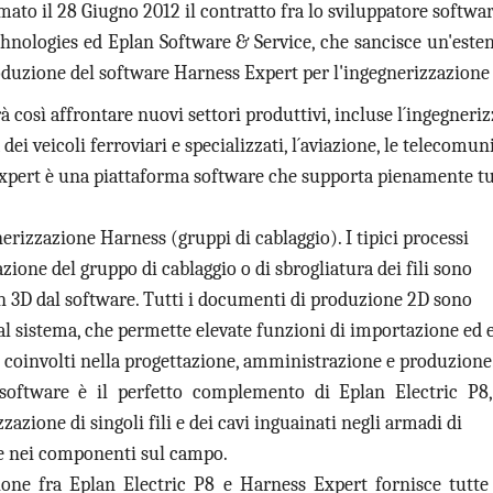
rmato il 28 Giugno 2012 il contratto fra lo sviluppatore softwa
hnologies ed Eplan Software & Service, che sancisce un'este
oduzione del software Harness Expert per l'ingegnerizzazione 
à così affrontare nuovi settori produttivi, incluse l´ingegneriz
 dei veicoli ferroviari e specializzati, l´aviazione, le telecomu
xpert è una piattaforma software che supporta pienamente tu
nerizzazione Harness (gruppi di cablaggio). I tipici processi
azione del gruppo di cablaggio o di sbrogliatura dei fili sono
n 3D dal software. Tutti i documenti di produzione 2D sono
al sistema, che permette elevate funzioni di importazione ed e
i coinvolti nella progettazione, amministrazione e produzione
software è il perfetto complemento di Eplan Electric P8,
zazione di singoli fili e dei cavi inguainati negli armadi di
 e nei componenti sul campo.
ione fra Eplan Electric P8 e Harness Expert fornisce tutte 