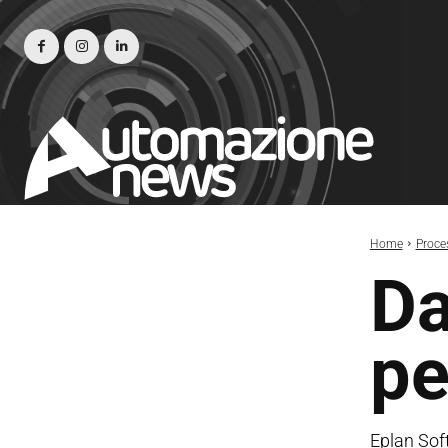
Home
Proce
Da
pe
Eplan Soft