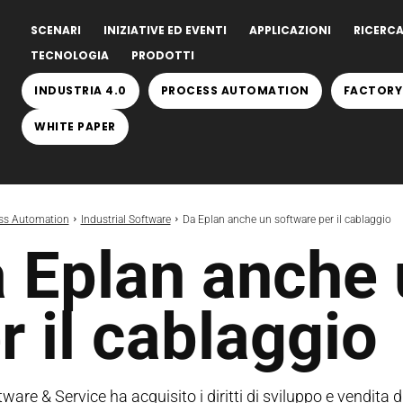
SCENARI
INIZIATIVE ED EVENTI
APPLICAZIONI
RICERCA
TECNOLOGIA
PRODOTTI
INDUSTRIA 4.0
PROCESS AUTOMATION
FACTORY
WHITE PAPER
ss Automation
Industrial Software
Da Eplan anche un software per il cablaggio
 Eplan anche 
r il cablaggio
ware & Service ha acquisito i diritti di sviluppo e vendita 