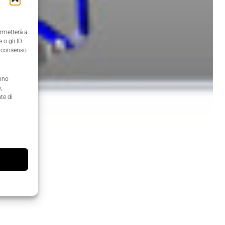
ermetterà a
 o gli ID
il consenso
anno
,
te di