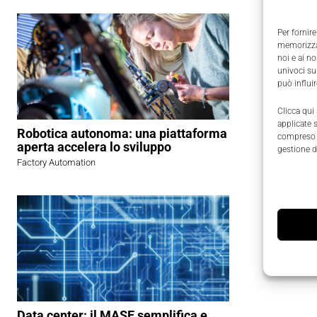
Per fornire
memorizzar
noi e ai n
univoci su
può influi
Clicca qui
applicate 
Robotica autonoma: una piattaforma
compreso i
aperta accelera lo sviluppo
gestione d
Factory Automation
Data center: il MASE semplifica e