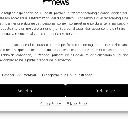
 le migliori esperienze, noi e i nostri partner utilizziamo tecnologie come i cookie per
e e/o accedere alle informazioni del dispositivo. Il consenso a queste tecnologie p
ostri partner di elaborare dati personali come il comportamento durante la navigazione
 questo sito e di mostrare annunci (non) personalizzati. Non acconsentire o ritirare 
re negativamente su alcune caratteristiche e funzioni.
 sotto per acconsentire a quanto sopra o per fare scelte dettagliate. Le tue scelte sar
solamente a questo sito. È possibile modificare le impostazioni in qualsiasi momento
l ritiro del consenso, utilizzando i pulsanti della Cookie Policy o cliccando sul pulsan
el consenso nella parte inferiore dello schermo.
Gestisci 1771 fornitori
Per saperne di più su questi scopi
Accetta
Preferenze
Cookie Policy
Privacy Policy