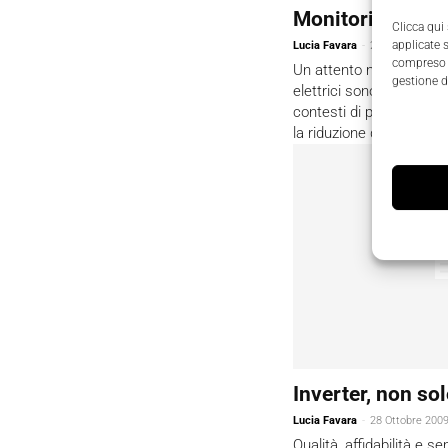
Monitoriamo i 
Clicca qui
applicate 
Lucia Favara
-
28 Ottobre 200
compreso i
Un attento monitoraggio
gestione d
elettrici sono più che ma
contesti di produzione in
la riduzione dei costi
Inverter, non so
Lucia Favara
-
28 Ottobre 200
Qualità, affidabilità e s