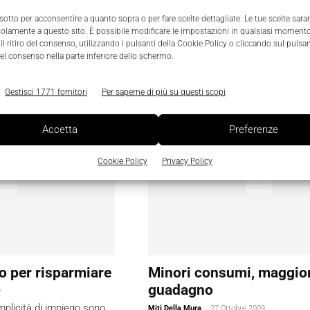
consumi
L’unione fa la forza
 sotto per acconsentire a quanto sopra o per fare scelte dettagliate. Le tue scelte sar
solamente a questo sito. È possibile modificare le impostazioni in qualsiasi momento
9
Lucia Favara
-
28 Ottobre 2009
l ritiro del consenso, utilizzando i pulsanti della Cookie Policy o cliccando sul pulsan
 e un’analisi dei consumi
Non esiste una tecnologia in grado 
el consenso nella parte inferiore dello schermo.
i d’obbligo negli attuali
da sola i requisiti di efficienza, ma è
 cui l’obiettivo generale è
singoli provvedimenti a contare ve
Gestisci 1771 fornitori
Per saperne di più su questi scopi
Accetta
Preferenze
Cookie Policy
Privacy Policy
lo per risparmiare
Minori consumi, maggio
guadagno
9
emplicità di impiego sono
Miti Della Mura
-
27 Ottobre 2009