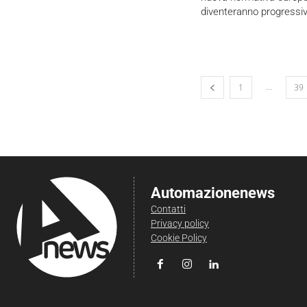
diventeranno progressi
...
1
39
Automazionenews
Contatti
Privacy policy
Cookie Policy