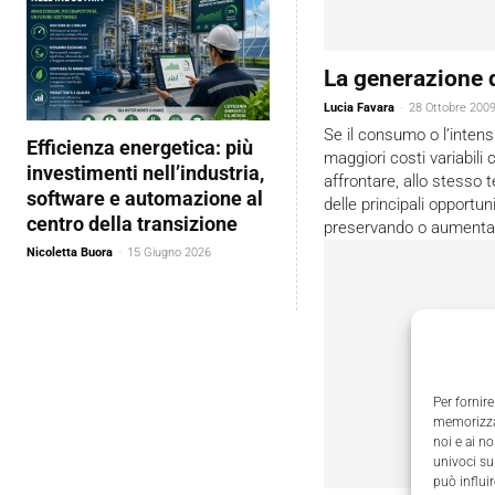
La generazione 
Lucia Favara
-
28 Ottobre 200
Se il consumo o l’intens
Efficienza energetica: più
maggiori costi variabili
investimenti nell’industria,
affrontare, allo stesso
software e automazione al
delle principali opportuni
centro della transizione
preservando o aumentand
Nicoletta Buora
-
15 Giugno 2026
Per fornire
memorizzar
noi e ai n
univoci su
può influi