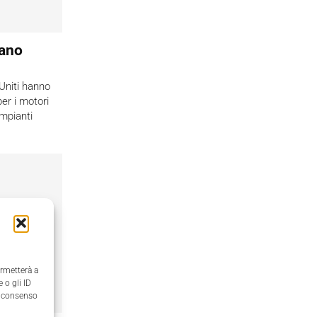
cano
 Uniti hanno
per i motori
impianti
ermetterà a
 o gli ID
il consenso