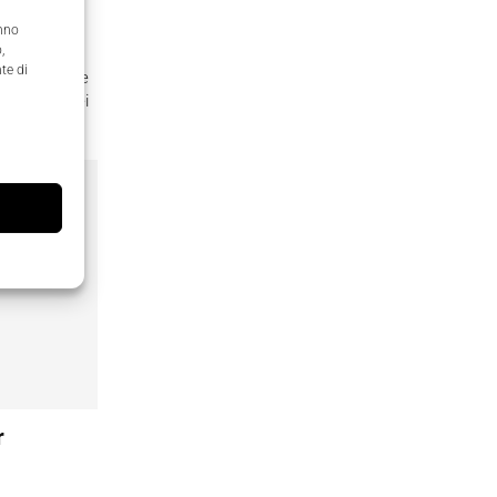
anno
,
te di
di soddisfare
 l’insieme dei
ramente
r