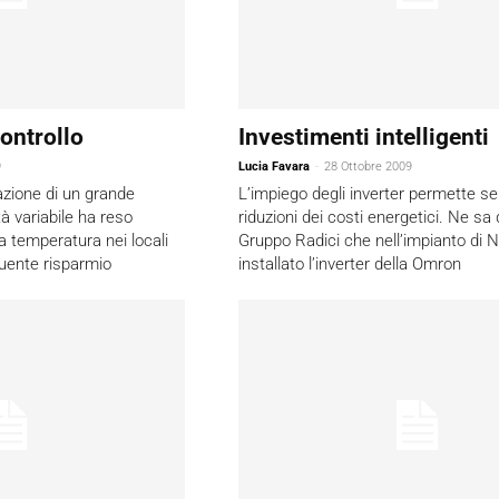
ontrollo
Investimenti intelligenti
9
Lucia Favara
-
28 Ottobre 2009
lazione di un grande
L’impiego degli inverter permette sen
tà variabile ha reso
riduzioni dei costi energetici. Ne sa
lla temperatura nei locali
Gruppo Radici che nell’impianto di N
guente risparmio
installato l’inverter della Omron