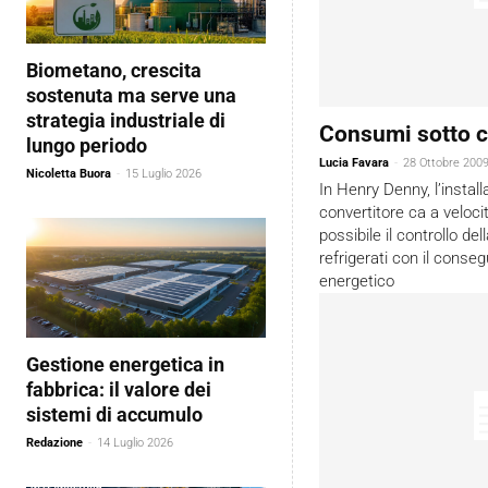
Biometano, crescita
sostenuta ma serve una
strategia industriale di
Consumi sotto c
lungo periodo
Lucia Favara
-
28 Ottobre 200
Nicoletta Buora
-
15 Luglio 2026
In Henry Denny, l’instal
convertitore ca a veloci
possibile il controllo de
refrigerati con il conse
energetico
Gestione energetica in
fabbrica: il valore dei
sistemi di accumulo
Redazione
-
14 Luglio 2026