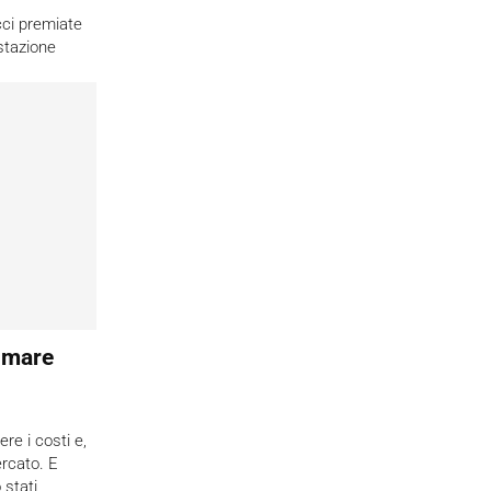
cci premiate
stazione
umare
re i costi e,
ercato. E
 stati