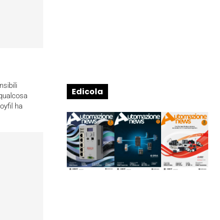
sibili
Edicola
 qualcosa
oyfil ha