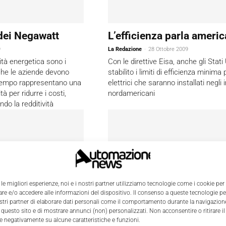
dei Negawatt
L’efficienza parla ameri
9
La Redazione
-
28 Ottobre 2009
ità energetica sono i
Con le direttive Eisa, anche gli Stati
 che le aziende devono
stabilito i limiti di efficienza minima 
 tempo rappresentano una
elettrici che saranno installati negli 
tà per ridurre i costi,
nordamericani
o la redditività
 le migliori esperienze, noi e i nostri partner utilizziamo tecnologie come i cookie per
e e/o accedere alle informazioni del dispositivo. Il consenso a queste tecnologie p
ostri partner di elaborare dati personali come il comportamento durante la navigazione
 questo sito e di mostrare annunci (non) personalizzati. Non acconsentire o ritirare 
re negativamente su alcune caratteristiche e funzioni.