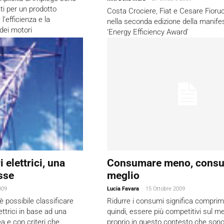
nti per un prodotto
Costa Crociere, Fiat e Cesare Fioru
’efficienza e la
nella seconda edizione della manife
 dei motori
‘Energy Efficiency Award’
 elettrici, una
Consumare meno, cons
sse
meglio
009
Lucia Favara
-
15 Ottobre 2009
 è possibile classificare
Ridurre i consumi significa comprime
lettrici in base ad una
quindi, essere più competitivi sul m
 e con criteri che
proprio in questo contesto che sono