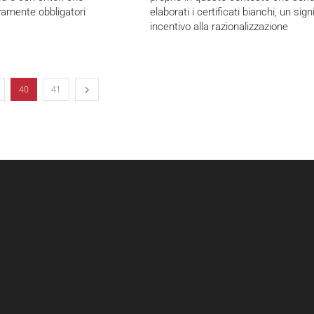
vamente obbligatori
elaborati i certificati bianchi, un sign
incentivo alla razionalizzazione
40
41