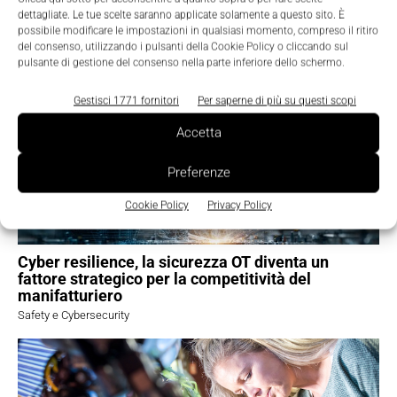
dettagliate. Le tue scelte saranno applicate solamente a questo sito. È
possibile modificare le impostazioni in qualsiasi momento, compreso il ritiro
TI POTREBBERO INTERESSARE ⇢
del consenso, utilizzando i pulsanti della Cookie Policy o cliccando sul
pulsante di gestione del consenso nella parte inferiore dello schermo.
Gestisci 1771 fornitori
Per saperne di più su questi scopi
Accetta
Preferenze
Cookie Policy
Privacy Policy
Cyber resilience, la sicurezza OT diventa un
fattore strategico per la competitività del
manifatturiero
Safety e Cybersecurity