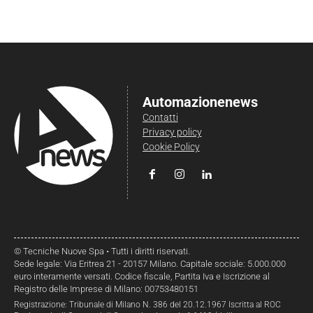
Automazionenews
Contatti
Privacy policy
Cookie Policy
© Tecniche Nuove Spa • Tutti i diritti riservati.
Sede legale: Via Eritrea 21 - 20157 Milano. Capitale sociale: 5.000.000
euro interamente versati. Codice fiscale, Partita Iva e Iscrizione al
Registro delle Imprese di Milano: 00753480151
Registrazione: Tribunale di Milano N. 386 del 20.12.1967 Iscritta al ROC