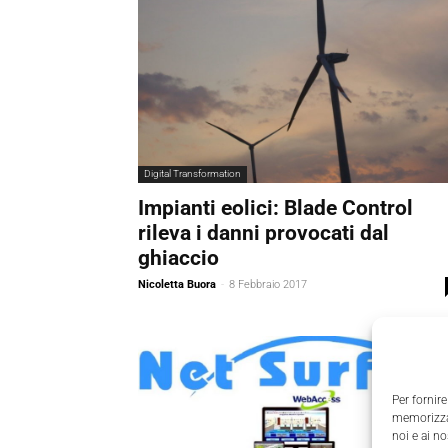
Digital Transformation
Impianti eolici: Blade Control
rileva i danni provocati dal
ghiaccio
Nicoletta Buora
-
8 Febbraio 2017
Per fornire
memorizzar
noi e ai n