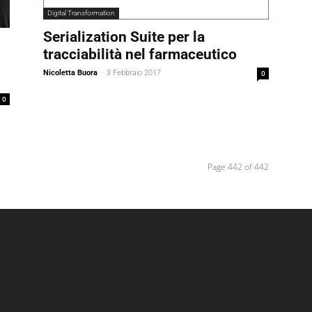
Digital Transformation
Serialization Suite per la
tracciabilità nel farmaceutico
Nicoletta Buora
-
3 Febbraio 2017
0
0
Page 442 of 442