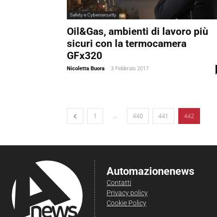
Safety e Cybersecurity
Oil&Gas, ambienti di lavoro più
sicuri con la termocamera
GFx320
Nicoletta Buora
-
3 Febbraio 2017
...
1
440
441
442
Automazionenews
Contatti
Privacy policy
Cookie Policy