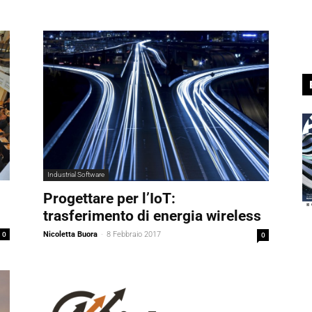
Industrial Software
Progettare per l’IoT:
trasferimento di energia wireless
0
Nicoletta Buora
-
8 Febbraio 2017
0