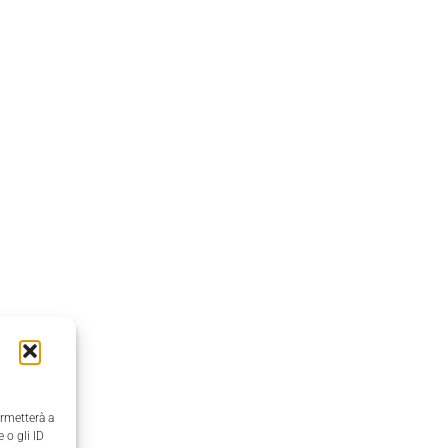
ermetterà a
 o gli ID