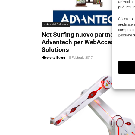
univoci su
può influi
Clicca qui
applicate 
Industrial Software
compreso i
Net Surfing nuovo partner di
gestione d
Advantech per WebAccess +IoT
Solutions
Nicoletta Buora
-
8 Febbraio 2017