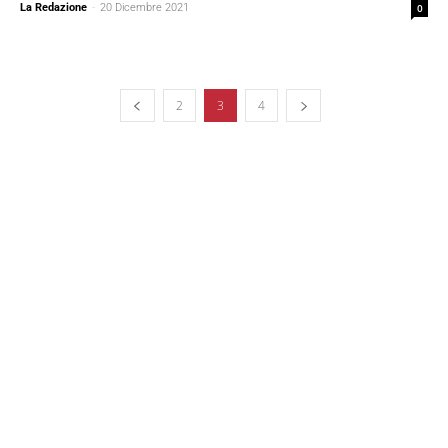
La Redazione
-
20 Dicembre 2021
0
2
3
4