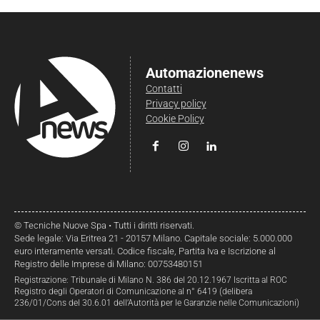
Automazionenews
Contatti
Privacy policy
Cookie Policy
© Tecniche Nuove Spa • Tutti i diritti riservati.
Sede legale: Via Eritrea 21 - 20157 Milano. Capitale sociale: 5.000.000
euro interamente versati. Codice fiscale, Partita Iva e Iscrizione al
Registro delle Imprese di Milano: 00753480151
Registrazione: Tribunale di Milano N. 386 del 20.12.1967 Iscritta al ROC
Registro degli Operatori di Comunicazione al n° 6419 (delibera
236/01/Cons del 30.6.01 dell’Autorità per le Garanzie nelle Comunicazioni)