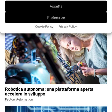
Accetta
Cyber resilience, la sicurezza OT diventa un
fattore strategico per la competitività del
Preferenze
manifatturiero
Safety e Cybersecurity
Cookie Policy
Privacy Policy
Robotica autonoma: una piattaforma aperta
accelera lo sviluppo
Factory Automation