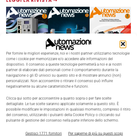
LEGGI LA RIVISTA ⇢
Per fornire le migliori esperienze, noi e i nostri partner utilizziamo tecnologie
come i cookie per memorizzare e/o accedere alle informazioni del
dispositivo. Il consenso a queste tecnologie permetterà a noi e ai nostri
partner di elaborare dati personali come il comportamento durante la
TI POTREBBERO INTERESSARE ⇢
navigazione o gli ID univoci su questo sito e di mostrare annunci (non)
personalizzati. Non acconsentire o ritirare il consenso può influire
negativamente su alcune caratteristiche e funzioni.
Clicca qui sotto per acconsentire a quanto sopra o per fare scelte
dettagliate. Le tue scelte saranno applicate solamente a questo sito. È
possibile modificare le impostazioni in qualsiasi momento, compreso il ritiro
del consenso, utilizzando i pulsanti della Cookie Policy o cliccando sul
pulsante di gestione del consenso nella parte inferiore dello schermo.
Gestisci 1771 fornitori
Per saperne di più su questi scopi