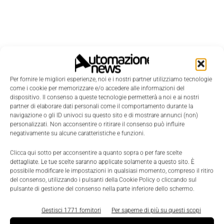
Per fornire le migliori esperienze, noi e i nostri partner utilizziamo tecnologie
come i cookie per memorizzare e/o accedere alle informazioni del
dispositivo. Il consenso a queste tecnologie permetterà a noi e ai nostri
partner di elaborare dati personali come il comportamento durante la
navigazione o gli ID univoci su questo sito e di mostrare annunci (non)
personalizzati. Non acconsentire o ritirare il consenso può influire
negativamente su alcune caratteristiche e funzioni.
Clicca qui sotto per acconsentire a quanto sopra o per fare scelte
dettagliate. Le tue scelte saranno applicate solamente a questo sito. È
possibile modificare le impostazioni in qualsiasi momento, compreso il ritiro
del consenso, utilizzando i pulsanti della Cookie Policy o cliccando sul
pulsante di gestione del consenso nella parte inferiore dello schermo.
LEGGI LA RIVISTA ⇢
Gestisci 1771 fornitori
Per saperne di più su questi scopi