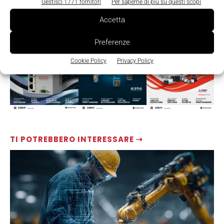
Gestisci 1771 fornitori
Per saperne di più su questi scopi
LEGGI LA RIVISTA ⇢
Accetta
Preferenze
Cookie Policy
Privacy Policy
TI POTREBBERO INTERESSARE ⇢