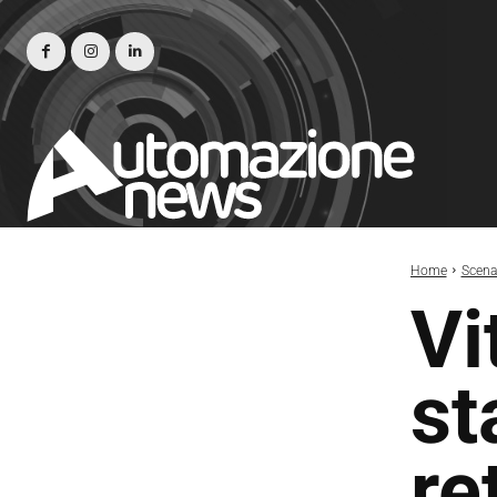
Home
Scena
Vi
st
re