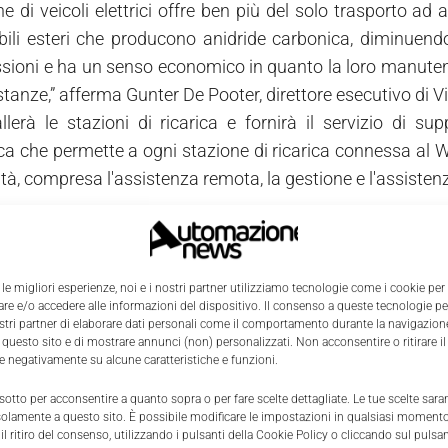
e di veicoli elettrici offre ben più del solo trasporto ad 
ili esteri che producono anidride carbonica, diminuend
ssioni e ha un senso economico in quanto la loro manute
tanze,” afferma Gunter De Pooter, direttore esecutivo di Vi
llerà le stazioni di ricarica e fornirà il servizio di su
ca che permette a ogni stazione di ricarica connessa al 
tà, compresa l'assistenza remota, la gestione e l'assistenz
di supporto locale Abb in Belgio si occuperà dei servizi di
ma Hans Streng, general manager del gruppo Abb per l'infras
ture di ricarica Abb prende in considerazione l'intera offer
 le migliori esperienze, noi e i nostri partner utilizziamo tecnologie come i cookie per
e e/o accedere alle informazioni del dispositivo. Il consenso a queste tecnologie p
ervizi software all'offerta di tecnologia che permette ai cli
ostri partner di elaborare dati personali come il comportamento durante la navigazione
 quali le soluzioni di pagamento. Questo creerà una relazion
 questo sito e di mostrare annunci (non) personalizzati. Non acconsentire o ritirare 
re negativamente su alcune caratteristiche e funzioni.
 sotto per acconsentire a quanto sopra o per fare scelte dettagliate. Le tue scelte sar
solamente a questo sito. È possibile modificare le impostazioni in qualsiasi momento
l ritiro del consenso, utilizzando i pulsanti della Cookie Policy o cliccando sul pulsan