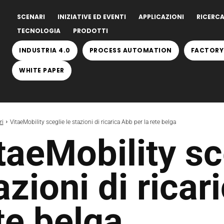
SCENARI
INIZIATIVE ED EVENTI
APPLICAZIONI
RICERCA
TECNOLOGIA
PRODOTTI
INDUSTRIA 4.0
PROCESS AUTOMATION
FACTORY
WHITE PAPER
ri
VitaeMobility sceglie le stazioni di ricarica Abb per la rete belga
taeMobility sc
azioni di ricar
te belga