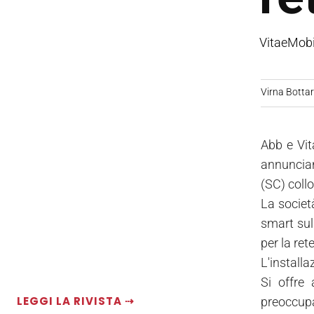
VitaeMobil
Virna Bottare
Abb e Vita
annuncian
(SC) collo
La societ
smart sul 
per la ret
L'installa
Si offre
LEGGI LA RIVISTA ⇢
preoccupa