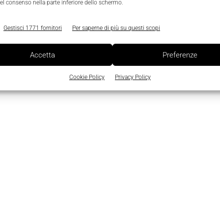
el consenso nella parte inferiore dello schermo.
Gestisci 1771 fornitori
Per saperne di più su questi scopi
Accetta
Preferenze
Cookie Policy
Privacy Policy