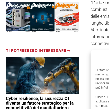
“L'adozion
combustib
delle emi
lunghe dis
Abb insta
informati
connettivi
TI POTREBBERO INTERESSARE ⇢
Il gruppo 
Come affer
infrastrut
Per fornire
memorizzar
smart ai s
noi e ai n
necessità,
univoci su
può influi
Clicca qui
Cyber resilience, la sicurezza OT
applicate 
diventa un fattore strategico per la
compreso i
competitività del manifatturiero