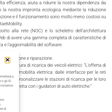
alta efficienza; aiuta a ridurre la nostra dipendenza da
o la nostra impronta ecologica mediante la riduzione
nzione e il funzionamento sono molto meno costosi su
taeMobility.
pporto alla rete (NOC) e lo scheletro dell'architettura
Web di avere una gamma completa di caratteristiche di
a e l'aggiornabilità del software.
 manutenzione e riparazione.
truttura di ricarica dei veicoli elettrici: “L'offerta di
ta della mobilità elettrica: dalle interfacce per le reti
ermetterà a
enti di personalizzare le stazioni di ricarica per le loro
 o gli ID
e più diretta con i guidatori di auto elettriche.”
il consenso
anno
,
te di