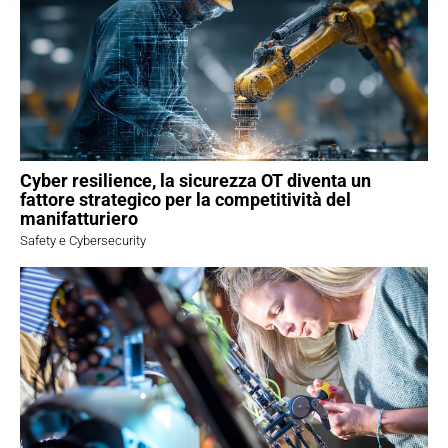
Cyber resilience, la sicurezza OT diventa un
fattore strategico per la competitività del
manifatturiero
Safety e Cybersecurity