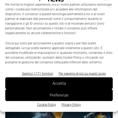
Per fornire le migliori esperienze, noi e i nostri partner utilizziamo tecnologie
come i cookie per memorizzare e/o accedere alle informazioni del
dispositivo. Il consenso a queste tecnologie permetterà a noi e ai nostri
partner di elaborare dati personali come il comportamento durante la
navigazione o gli ID univoci su questo sito e di mostrare annunci (non)
personalizzati. Non acconsentire o ritirare il consenso può influire
negativamente su alcune caratteristiche e funzioni.
LEGGI LA RIVISTA ⇢
Clicca qui sotto per acconsentire a quanto sopra o per fare scelte
dettagliate. Le tue scelte saranno applicate solamente a questo sito. È
possibile modificare le impostazioni in qualsiasi momento, compreso il ritiro
del consenso, utilizzando i pulsanti della Cookie Policy o cliccando sul
pulsante di gestione del consenso nella parte inferiore dello schermo.
Gestisci 1771 fornitori
Per saperne di più su questi scopi
Accetta
Preferenze
TI POTREBBERO INTERESSARE ⇢
Cookie Policy
Privacy Policy