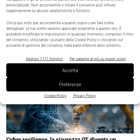
personalizzati. Non acconsentire o ritirare il consenso può influire
negativamente su alcune caratteristiche e funzioni.
Clicca qui sotto per acconsentire a quanto sopra o per fare scelte
dettagliate. Le tue scelte saranno applicate solamente a questo sito. È
possibile modificare le impostazioni in qualsiasi momento, compreso il ritiro
del consenso, utilizzando i pulsanti della Cookie Policy o cliccando sul
pulsante di gestione del consenso nella parte inferiore dello schermo.
Gestisci 1771 fornitori
Per saperne di più su questi scopi
TI POTREBBERO INTERESSARE ⇢
Accetta
Preferenze
Cookie Policy
Privacy Policy
Cyber resilience, la sicurezza OT diventa un