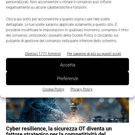
personalizzati. Non acconsentire o ritirare il consenso può influire
negativamente su alcune caratteristiche e funzioni.
Clicca qui sotto per acconsentire a quanto sopra o per fare scelte
dettagliate. Le tue scelte saranno applicate solamente a questo sito. È
possibile modificare le impostazioni in qualsiasi momento, compreso il ritiro
del consenso, utilizzando i pulsanti della Cookie Policy o cliccando sul
pulsante di gestione del consenso nella parte inferiore dello schermo.
TI POTREBBERO INTERESSARE ⇢
Gestisci 1771 fornitori
Per saperne di più su questi scopi
Accetta
Preferenze
Cookie Policy
Privacy Policy
Cyber resilience, la sicurezza OT diventa un
fattore strategico per la competitività del