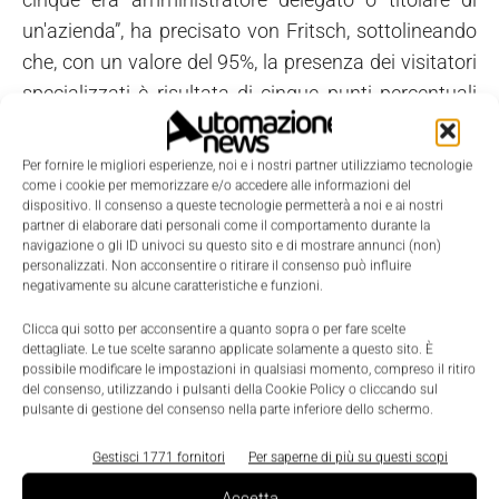
un'azienda”, ha precisato von Fritsch, sottolineando
che, con un valore del 95%, la presenza dei visitatori
specializzati è risultata di cinque punti percentuali
superiore a quella del 2008: “Internazionalità,
competenza tematica, forza di attrazione dei
Per fornire le migliori esperienze, noi e i nostri partner utilizziamo tecnologie
responsabili decisionali: tutto questo contribuisce a
come i cookie per memorizzare e/o accedere alle informazioni del
dispositivo. Il consenso a queste tecnologie permetterà a noi e ai nostri
fare di Hannover Messe il punto di riferimento
partner di elaborare dati personali come il comportamento durante la
internazionale, in ambito industriale, politico ed
navigazione o gli ID univoci su questo sito e di mostrare annunci (non)
personalizzati. Non acconsentire o ritirare il consenso può influire
economico, per la promozione del business e per il
negativamente su alcune caratteristiche e funzioni.
networking”.
Clicca qui sotto per acconsentire a quanto sopra o per fare scelte
Il Paese Partner dell'edizione di quest'anno, la Cina,
dettagliate. Le tue scelte saranno applicate solamente a questo sito. È
ha proposto soluzioni per uno sviluppo sostenibile
possibile modificare le impostazioni in qualsiasi momento, compreso il ritiro
del consenso, utilizzando i pulsanti della Cookie Policy o cliccando sul
all'insegna dello slogan 'Green + Intelligence'. “La
pulsante di gestione del consenso nella parte inferiore dello schermo.
Cina ha alzato lo standard di riferimento della
Gestisci 1771 fornitori
Per saperne di più su questi scopi
formula del Paese Partner”, ha detto von Fritsch. “La
Repubblica Popolare si è presentata come partner di
Accetta