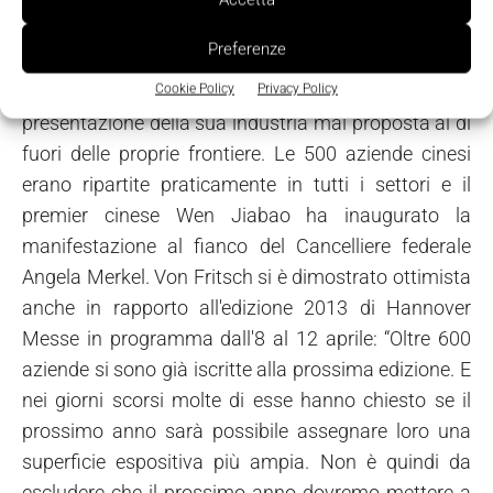
livello paritetico e come importante motore del
Preferenze
mercato e della tecnologia”. In effetti la Cina ha
allestito ad Hannover Messe la più massiccia
Cookie Policy
Privacy Policy
presentazione della sua industria mai proposta al di
fuori delle proprie frontiere. Le 500 aziende cinesi
erano ripartite praticamente in tutti i settori e il
premier cinese Wen Jiabao ha inaugurato la
manifestazione al fianco del Cancelliere federale
Angela Merkel. Von Fritsch si è dimostrato ottimista
anche in rapporto all'edizione 2013 di Hannover
Messe in programma dall'8 al 12 aprile: “Oltre 600
aziende si sono già iscritte alla prossima edizione. E
nei giorni scorsi molte di esse hanno chiesto se il
prossimo anno sarà possibile assegnare loro una
superficie espositiva più ampia. Non è quindi da
escludere che il prossimo anno dovremo mettere a