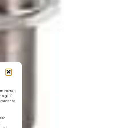
ermetterà a
 o gli ID
il consenso
anno
,
te di