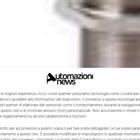
 le migliori esperienze, noi e i nostri partner utilizziamo tecnologie come i cookie per
e e/o accedere alle informazioni del dispositivo. Il consenso a queste tecnologie p
ostri partner di elaborare dati personali come il comportamento durante la navigazione
 questo sito e di mostrare annunci (non) personalizzati. Non acconsentire o ritirare 
re negativamente su alcune caratteristiche e funzioni.
 sotto per acconsentire a quanto sopra o per fare scelte dettagliate. Le tue scelte sar
solamente a questo sito. È possibile modificare le impostazioni in qualsiasi momento
l ritiro del consenso, utilizzando i pulsanti della Cookie Policy o cliccando sul pulsan