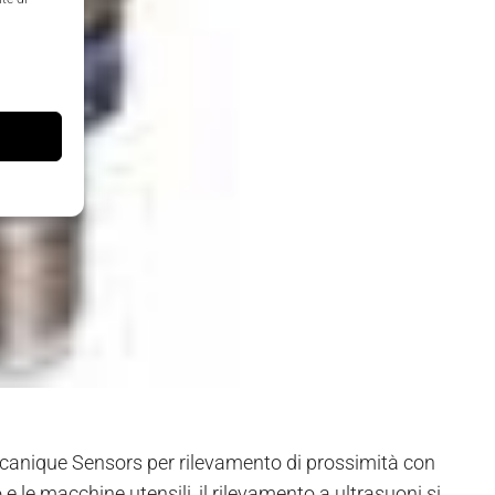
ecanique Sensors per rilevamento di prossimità con
 le macchine utensili, il rilevamento a ultrasuoni si