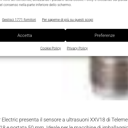
el consenso nella parte inferiore dello schermo.
Gestisci 1771 fornitori
Per saperne di più su questi scopi
Accetta
Preferenze
Cookie Policy
Privacy Policy
 Electric presenta il sensore a ultrasuoni XXV18 di Telem
18 e portata 50 mm. Ideale per le macchine di imballaggio e