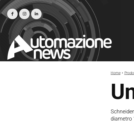
Home
Prodot
Un
Schneider
diametro 