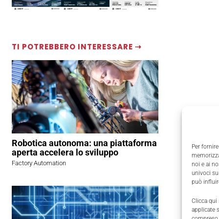
TI POTREBBERO INTERESSARE ⇢
Robotica autonoma: una piattaforma
Per fornire
aperta accelera lo sviluppo
memorizzar
Factory Automation
noi e ai n
univoci su
può influi
Clicca qui
applicate 
compreso i