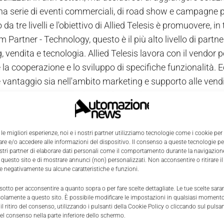
na serie di eventi commerciali, di road show e campagne
 tre livelli e l'obiettivo di Allied Telesis è promuovere, in tem
Partner - Technology, questo è il più alto livello di partn
 vendita e tecnologia. Allied Telesis lavora con il vendor p
 la cooperazione e lo sviluppo di specifiche funzionalità. 
 vantaggio sia nell'ambito marketing e supporto alle vendite
di marketing e solution guide congiunte.
Partner, questa partnership di primo livello offre ai vendor
ilità alle soluzioni, attraverso la realizzazione di comuni
 le migliori esperienze, noi e i nostri partner utilizziamo tecnologie come i cookie per
esenza nel PartnerPortal e Web di Allied Telesis.
e e/o accedere alle informazioni del dispositivo. Il consenso a queste tecnologie p
ostri partner di elaborare dati personali come il comportamento durante la navigazione
 questo sito e di mostrare annunci (non) personalizzati. Non acconsentire o ritirare 
re negativamente su alcune caratteristiche e funzioni.
 sotto per acconsentire a quanto sopra o per fare scelte dettagliate. Le tue scelte sar
solamente a questo sito. È possibile modificare le impostazioni in qualsiasi momento
l ritiro del consenso, utilizzando i pulsanti della Cookie Policy o cliccando sul pulsan
el consenso nella parte inferiore dello schermo.