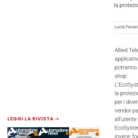
la protezi
Lucia Favar
Allied Tel
applicativ
potranno 
shop'.
L'EcoSyste
la protezi
per i dive
vendor par
LEGGI LA RIVISTA ⇢
all'utent
EcoSystem 
invece, fo