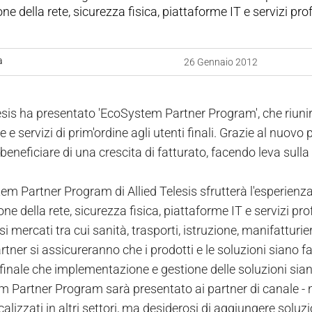
one della rete, sicurezza fisica, piattaforme IT e servizi pr
a
26 Gennaio 2012
esis ha presentato 'EcoSystem Partner Program', che riunirà
e e servizi di prim'ordine agli utenti finali. Grazie al nuovo
beneficiare di una crescita di fatturato, facendo leva sull
m Partner Program di Allied Telesis sfrutterà l'esperienza 
one della rete, sicurezza fisica, piattaforme IT e servizi pr
rsi mercati tra cui sanità, trasporti, istruzione, manifatturi
tner si assicureranno che i prodotti e le soluzioni siano fac
e finale che implementazione e gestione delle soluzioni sia
Partner Program sarà presentato ai partner di canale - nuov
calizzati in altri settori, ma desiderosi di aggiungere soluzi