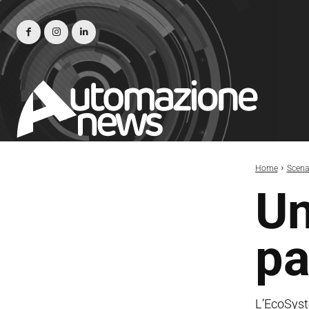
Home
Scena
Un
pa
L’EcoSyste