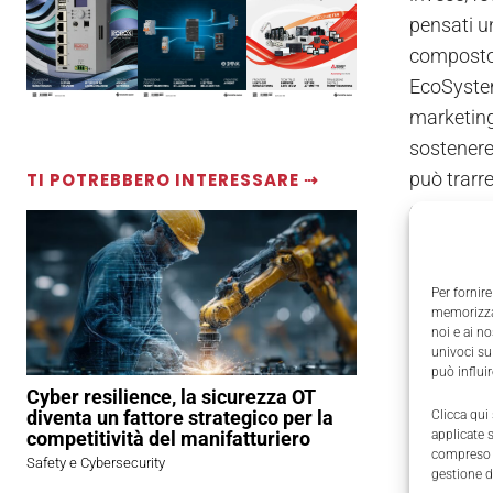
pensati u
composto da
EcoSystem 
marketing,
sostenere
può trarre
TI POTREBBERO INTERESSARE ⇢
campagne 
EcoSystem 
dare visib
Per fornire
propria pr
memorizzar
noi e ai n
univoci su
può influi
Cyber resilience, la sicurezza OT
diventa un fattore strategico per la
Clicca qui
competitività del manifatturiero
applicate 
compreso i
Safety e Cybersecurity
gestione d