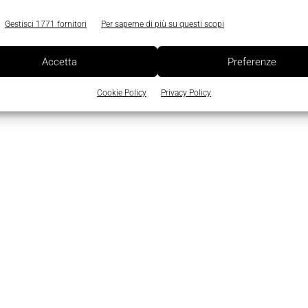
Gestisci 1771 fornitori
Per saperne di più su questi scopi
Accetta
Preferenze
Cookie Policy
Privacy Policy