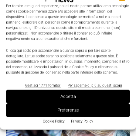
Per fornire le migliori esperienze, noi e i nostri partner utilizziamo tecnologie
come i cookie per memorizzare e/o accedere alle informazioni del
dispositivo. Il consenso a queste tecnologie permetterà a noi e ai nostri
partner di elaborare dati personali come il comportamento durante la
navigazione o gli ID univoci su questo sito e di mostrare annunci (non)
personalizzati. Non acconsentire o ritirare il consenso può influire
negativamente su alcune caratteristiche e funzioni.
LEGGI LA RIVISTA ⇢
Clicca qui sotto per acconsentire a quanto sopra o per fare scelte
dettagliate. Le tue scelte saranno applicate solamente a questo sito. È
possibile modificare le impostazioni in qualsiasi momento, compreso il ritiro
del consenso, utilizzando i pulsanti della Cookie Policy o cliccando sul
pulsante di gestione del consenso nella parte inferiore dello schermo.
Gestisci 1771 fornitori
Per saperne di più su questi scopi
Accetta
Preferenze
Cookie Policy
Privacy Policy
TI POTREBBERO INTERESSARE ⇢