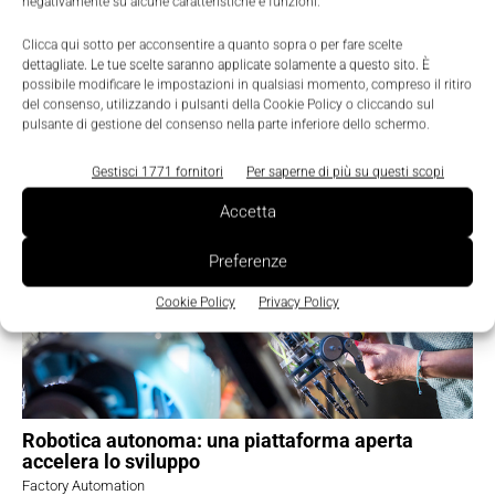
negativamente su alcune caratteristiche e funzioni.
Clicca qui sotto per acconsentire a quanto sopra o per fare scelte
dettagliate. Le tue scelte saranno applicate solamente a questo sito. È
possibile modificare le impostazioni in qualsiasi momento, compreso il ritiro
del consenso, utilizzando i pulsanti della Cookie Policy o cliccando sul
pulsante di gestione del consenso nella parte inferiore dello schermo.
TI POTREBBERO INTERESSARE ⇢
Gestisci 1771 fornitori
Per saperne di più su questi scopi
Accetta
Preferenze
Cookie Policy
Privacy Policy
Robotica autonoma: una piattaforma aperta
accelera lo sviluppo
Factory Automation