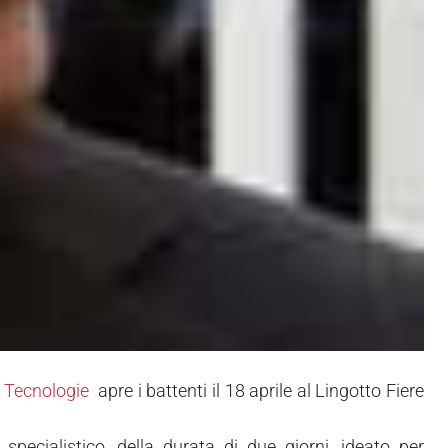
 & Tecnologie
apre i battenti il 18 aprile al Lingotto Fiere
ecialistico, della durata di due giorni, ideato per