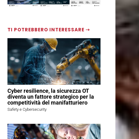
TI POTREBBERO INTERESSARE ⇢
Cyber resilience, la sicurezza OT
diventa un fattore strategico per la
competitività del manifatturiero
Safety e Cybersecurity