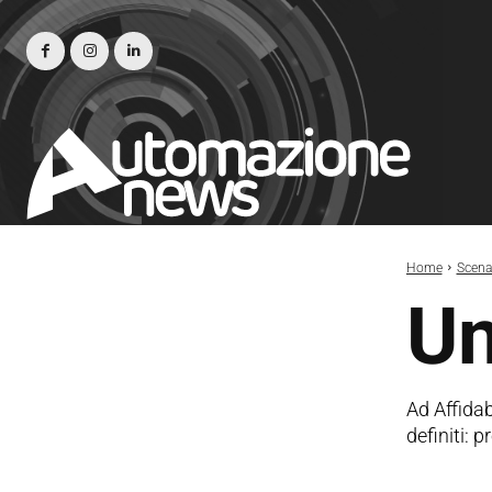
Home
Scena
Un
Ad Affidab
definiti: 