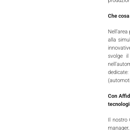
produzion
Che cosa 
Nell'area
alla simu
innovativ
svolge il
nell'auto
dedicate: 
(automoti
Con Affid
tecnologi
Il nostro
manager, 