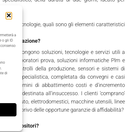
aliane.
lità & Tecnologie, quali sono gli elementi caratteristici
ermetterà a
la manifestazione?
 o gli ID
il consenso
gie propongono soluzioni, tecnologie e servizi utili a
 esigenza. Laboratori prova, soluzioni informatiche Plm e
anno
rova, controlli della produzione, sensori e sistemi di
,
te di
posizione specialistica, completata da convegni e casi
vità, in termini di abbattimento costi e d'incremento
ttività è destinata all'insuccesso. I clienti 'comprano'
triali (auto, elettrodomestici, macchine utensili, linee
u un bene privo delle opportune garanzie di affidabilità?
 agli espositori?