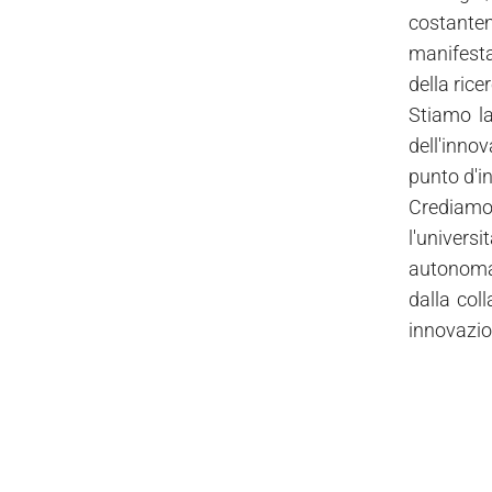
costanteme
manifesta
della rice
Stiamo l
dell'innov
punto d'in
Crediamo 
l'univers
autonomam
dalla col
innovazio