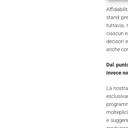
Affidabili
stand pre
tuttavia,
ciascun e
decisori 
anche conc
Dal punto
invece no
La nostra
esclusiva
programma
molteplici
e suggerim