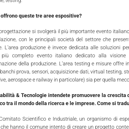
e, testing.
offrono queste tre aree espositive?
 progettazione si svolgerà il più importante evento italia
lazione, con le principali società del settore che pres
e. L'area produzione è invece dedicata alle soluzioni per
 più completo evento italiano dedicato alla visione ar
mazione della produzione. L'area testing e misure offre i
banchi prova, sensori, acquisizione dati, virtual testing, st
ve, aerospace e railway in particolare) sia per quella mecc
abilità & Tecnologie intendete promuovere la crescita d
co tra il mondo della ricerca e le imprese. Come si traduc
 Comitato Scientifico e Industriale, un organismo di espert
che hanno il comune intento di creare un progetto contenuti