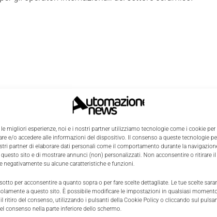
 le migliori esperienze, noi e i nostri partner utilizziamo tecnologie come i cookie per
e e/o accedere alle informazioni del dispositivo. Il consenso a queste tecnologie p
ostri partner di elaborare dati personali come il comportamento durante la navigazione
 questo sito e di mostrare annunci (non) personalizzati. Non acconsentire o ritirare 
re negativamente su alcune caratteristiche e funzioni.
 sotto per acconsentire a quanto sopra o per fare scelte dettagliate. Le tue scelte sar
solamente a questo sito. È possibile modificare le impostazioni in qualsiasi momento
l ritiro del consenso, utilizzando i pulsanti della Cookie Policy o cliccando sul pulsan
el consenso nella parte inferiore dello schermo.