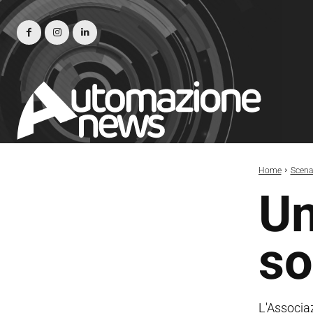
Home
Scena
Un
so
L'Associaz