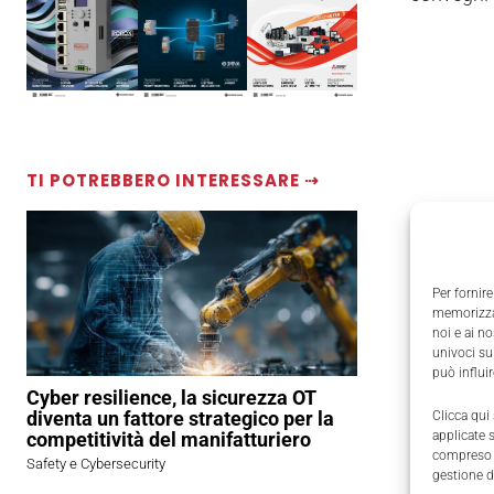
TI POTREBBERO INTERESSARE ⇢
Per fornire
memorizzar
noi e ai n
univoci su
può influi
Cyber resilience, la sicurezza OT
diventa un fattore strategico per la
Clicca qui
competitività del manifatturiero
applicate 
compreso i
Safety e Cybersecurity
gestione d