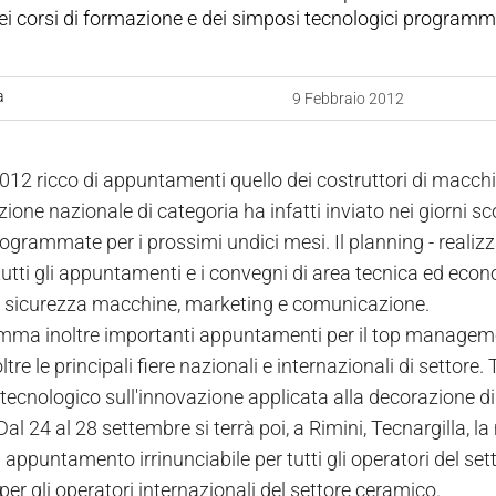
dei corsi di formazione e dei simposi tecnologici programm
a
9 Febbraio 2012
012 ricco di appuntamenti quello dei costruttori di macch
ione nazionale di categoria ha infatti inviato nei giorni sco
programmate per i prossimi undici mesi. Il planning - real
utti gli appuntamenti e i convegni di area tecnica ed econo
 sicurezza macchine, marketing e comunicazione.
mma inoltre importanti appuntamenti per il top management
ltre le principali fiere nazionali e internazionali di settore.
ecnologico sull'innovazione applicata alla decorazione digi
Dal 24 al 28 settembre si terrà poi, a Rimini, Tecnargilla, l
appuntamento irrinunciabile per tutti gli operatori del set
er gli operatori internazionali del settore ceramico.