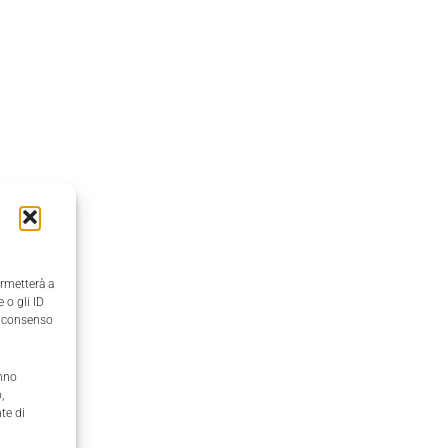
ermetterà a
 o gli ID
il consenso
anno
,
te di