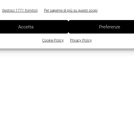
Gestisci 1771 fornitori
Per saperne di più su questi scopi
Accetta
Preferenze
Cookie Policy
Privacy Policy