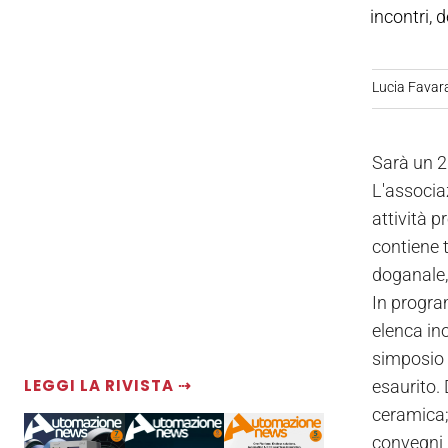
incontri, 
Lucia Favar
Sarà un 2
L'associaz
attività 
contiene t
doganale,
In progra
elenca ino
simposio t
LEGGI LA RIVISTA ⇢
esaurito. 
ceramica; 
convegni p