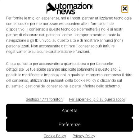
spunto e frenatura più elevate e sviluppano una
minore dispersione di calore.
Per fornire le migliori esperienze, noi e i nostri partner utilizziamo tecnologie
come i cookie per memorizzare e/o accedere alle informazioni del
Esperienza in campo
dispositivo. Il consenso a queste tecnologie permetterà a noi e ai nostri
partner di elaborare dati personali come il comportamento durante la
Per la regolazione della velocità nell´impianto sono
navigazione o gli ID univoci su questo sito e di mostrare annunci (non)
stati uilizzati prevalentemente dei riduttori a coppia
personalizzati. Non acconsentire o ritirare il consenso può influire
negativamente su alcune caratteristiche e funzioni.
conica tipo SK9012.1, completati da una serie di
riduttori coassiali tipo SK372.1. Circa metà degli
Clicca qui sotto per acconsentire a quanto sopra o per fare scelte
dettagliate. Le tue scelte saranno applicate solamente a questo sito. È
azionamenti sono dotati di freni. Nord non solo è un
possibile modificare le impostazioni in qualsiasi momento, compreso il ritiro
fornitore di prodotti e soluzioni di azionamento, ma
del consenso, utilizzando i pulsanti della Cookie Policy o cliccando sul
pulsante di gestione del consenso nella parte inferiore dello schermo.
vanta anche una gamma di prodotti, che
comprende motori, inverter e tutte le parti per i
Gestisci 1771 fornitori
Per saperne di più su questi scopi
riduttori - carcasse, alberi, ingranaggi e viti senza
Accetta
fine. La carcassa segue il principio Unicase. Senza
giunture saldate, parti avvitate e superfici sigillate, la
Preferenze
carcassa monoblocco con cuscinetti albero
Cookie Policy
Privacy Policy