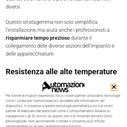
diversi.
Questo stratagemma non solo semplifica
l’installazione, ma aiuta anche i professionisti a
risparmiare tempo prezioso
durante il
collegamento delle diverse sezioni dell’impianto e
delle apparecchiature.
Resistenza alle alte temperature
e alla corrosione
Per fornire le migliori esperienze, noi e i nostri partner utilizziamo tecnologie
I tubi corrugati hanno anche un altro vantaggio che
come i cookie per memorizzare e/o accedere alle informazioni del
li distingue da altre tipologie di condotto elettrico,
dispositivo. Il consenso a queste tecnologie permetterà a noi e ai nostri
partner di elaborare dati personali come il comportamento durante la
soprattutto da quelli realizzati in metallo:
la stabilità
navigazione o gli ID univoci su questo sito e di mostrare annunci (non)
chimica.
personalizzati. Non acconsentire o ritirare il consenso può influire
negativamente su alcune caratteristiche e funzioni.