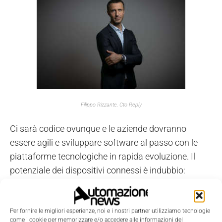
Filippo Rizzante, Cto Reply
Ci sarà codice ovunque e le aziende dovranno
essere agili e sviluppare software al passo con le
piattaforme tecnologiche in rapida evoluzione. Il
potenziale dei dispositivi connessi è indubbio:
dall'IoT e dalla digitalizzazione industriale
all'Internet of Medical Things, dalle connected car ai
prodotti e servizi connessi fino alle smart city.
Per fornire le migliori esperienze, noi e i nostri partner utilizziamo tecnologie
come i cookie per memorizzare e/o accedere alle informazioni del