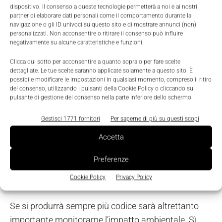
dispositivo. Il consenso a queste tecnologie permetterà a noi e ai nostri
“La nostra produzione di software sarà sempre più
partner di elaborare dati personali come il comportamento durante la
navigazione o gli ID univoci su questo sito e di mostrare annunci (non)
automatizzata, stiamo lavorando alla seconda
personalizzati. Non acconsentire o ritirare il consenso può influire
negativamente su alcune caratteristiche e funzioni.
generazione del nostro Test Automation Center”, ha
detto Filippo Rizzante. “
Il riconoscimento visuale e
Clicca qui sotto per acconsentire a quanto sopra o per fare scelte
le analisi predittive sui dati abilitano l’altro filone
dettagliate. Le tue scelte saranno applicate solamente a questo sito. È
possibile modificare le impostazioni in qualsiasi momento, compreso il ritiro
che avrà un grande sviluppo
:
la robotica.
Proprio la
del consenso, utilizzando i pulsanti della Cookie Policy o cliccando sul
pulsante di gestione del consenso nella parte inferiore dello schermo.
robotica impatterà tantissimo e sempre di più al di
fuori della fabbrica, che ne fa già un importante uso
Gestisci 1771 fornitori
Per saperne di più su questi scopi
grazie ad algoritmi che permettono al robot di
Accetta
interagire con lo spazio fisico andando ad
automatizzare molte attività”.
Preferenze
Cookie Policy
Privacy Policy
Si studia anche il green coding
Se si produrrà sempre più codice sarà altrettanto
importante monitorarne l’impatto ambientale. Sì