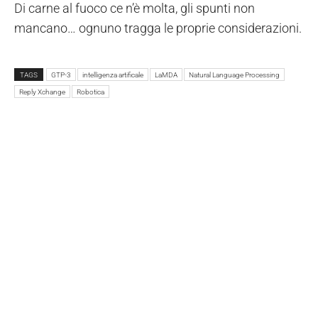
Di carne al fuoco ce n’è molta, gli spunti non
mancano… ognuno tragga le proprie considerazioni.
TAGS
GTP-3
intelligenza artificale
LaMDA
Natural Language Processing
Reply Xchange
Robotica