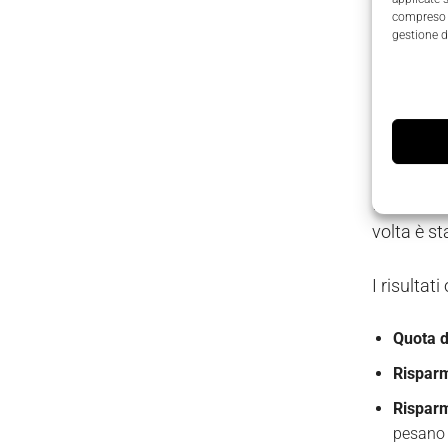
Cartotecn
compreso i
gestione d
esempio d
Operando 
euro all'
La rispos
fotovolta
volta è st
I risultat
Quota 
Risparm
Risparm
pesano 