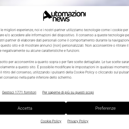
 le migliori esperienze, noi e i nostri partner utilizziamo tecnologie come i cookie per
e e/o accedere alle informazioni del dispositivo. Il consenso a queste tecnologie p
ostri partner di elaborare dati personali come il comportamento durante la navigazione
 questo sito e di mostrare annunci (non) personalizzati. Non acconsentire o ritirare 
re negativamente su alcune caratteristiche e funzioni.
 sotto per acconsentire a quanto sopra o per fare scelte dettagliate. Le tue scelte sar
solamente a questo sito. È possibile modificare le impostazioni in qualsiasi momento
l ritiro del consenso, utilizzando i pulsanti della Cookie Policy o cliccando sul pulsan
el consenso nella parte inferiore dello schermo.
Gestisci 1771 fornitori
Per saperne di più su questi scopi
Accetta
Preferenze
Cookie Policy
Privacy Policy