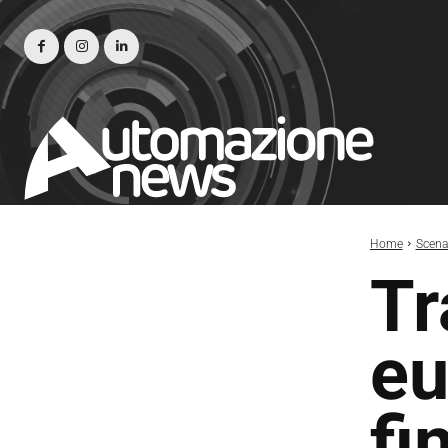
Home
Scena
Tr
eu
fi