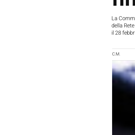
La Commis
della Rete
il 28 febb
C.M.