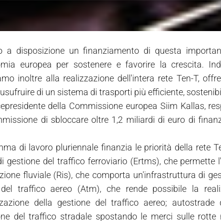
o a disposizione un finanziamento di questa importan
omia europea per sostenere e favorire la crescita. Indi
amo inoltre alla realizzazione dell'intera rete Ten-T, off
sufruire di un sistema di trasporti più efficiente, sostenibi
icepresidente della Commissione europea Siim Kallas, res
missione di sbloccare oltre 1,2 miliardi di euro di finanz
.
ma di lavoro pluriennale finanzia le priorità della rete Te
 gestione del traffico ferroviario (Ertms), che permette l'i
ione fluviale (Ris), che comporta un'infrastruttura di gesti
del traffico aereo (Atm), che rende possibile la reali
azione della gestione del traffico aereo; autostrade d
ne del traffico stradale spostando le merci sulle rotte m