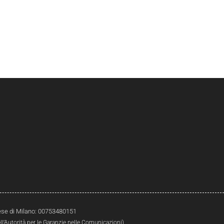
prese di Milano: 00753480151
l’Autorità per le Garanzie nelle Comunicazioni)