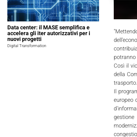
Data center: il MASE semplifica e
"Mettend
accelera gli iter autorizzativi per i
nuovi progetti
dell'econ
Digital Transformation
contribui
potranno u
Così il v
della Com
trasporto
Il program
europeo di
d'informaz
gestione 
modernizz
congestio