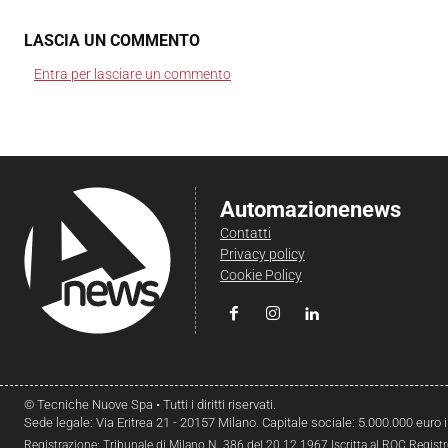
LASCIA UN COMMENTO
Entra per lasciare un commento
Automazionenews
Contatti
Privacy policy
Cookie Policy
© Tecniche Nuove Spa • Tutti i diritti riservati.
Sede legale: Via Eritrea 21 - 20157 Milano. Capitale sociale: 5.000.000 euro 
Registrazione: Tribunale di Milano N. 386 del 20.12.1967 Iscritta al ROC Regist