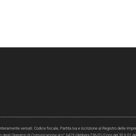
interamente versati. Codice fiscale, Partita Iva e Iscrizione al Registro delle Im
ro degli Operatori di Comunicazione al n° 6419 (delibera 236/01/Cons del 30.6.01 del