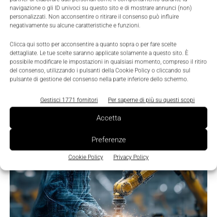
navigazione o gli ID univoci su questo sito e di mostrare annunci (non)
personalizzati. Non acconsentire o ritirare il consenso può influire
negativamente su alcune caratteristiche e funzioni.
Clicca qui sotto per acconsentire a quanto sopra o per fare scelte
dettagliate. Le tue scelte saranno applicate solamente a questo sito. È
possibile modificare le impostazioni in qualsiasi momento, compreso il ritiro
del consenso, utilizzando i pulsanti della Cookie Policy o cliccando sul
pulsante di gestione del consenso nella parte inferiore dello schermo.
Gestisci 1771 fornitori
Per saperne di più su questi scopi
TI POTREBBERO INTERESSARE ⇢
Accetta
Preferenze
Cookie Policy
Privacy Policy