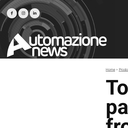
Home
Prodot
To
pa
fr