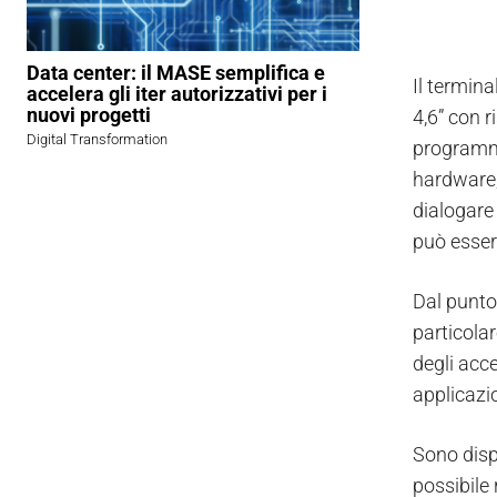
Data center: il MASE semplifica e
Il termin
accelera gli iter autorizzativi per i
nuovi progetti
4,6” con r
Digital Transformation
programma
hardware,
dialogare 
può essere
Dal punto 
particolar
degli acc
applicazio
Sono dispo
possibile 