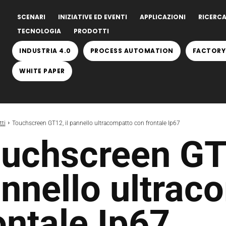
SCENARI
INIZIATIVE ED EVENTI
APPLICAZIONI
RICERCA
TECNOLOGIA
PRODOTTI
INDUSTRIA 4.0
PROCESS AUTOMATION
FACTORY
WHITE PAPER
ti
Touchscreen GT12, il pannello ultracompatto con frontale Ip67
uchscreen GT1
nnello ultrac
ontale Ip67