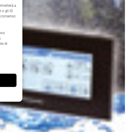
ermetterà a
 o gli ID
il consenso
anno
,
te di