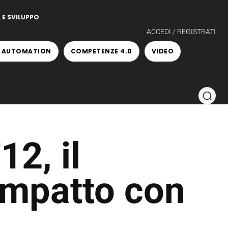
 E SVILUPPO
ACCEDI / REGISTRATI
 AUTOMATION
COMPETENZE 4.0
VIDEO
2, il
ompatto con