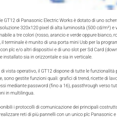
ale GT12 di Panasonic Electric Works è dotato di uno scher
isoluzione 320x120 pixel di alta luminosità (500 cd/m²) e vis
bile a tre colori (rosso, arancio e verde oppure bianco, ro
 il terminale è munito di una porta mini Usb per la prog
con plc e/o altri dispositivi e di uno slot per Sd Card (do
 installato sia in orizzontale e sia in verticale.
di vista operativo, il GT12 dispone di tutte le funzionalità 
e, sono gestite funzioni quali: grafici di trend, ricette di 
essi mediante password (fino a 16), passthrough verso tu
ni in multilingua.
nibili i protocolli di comunicazione dei principali costrutt
realizzare reti di più pannelli con un unico plc Panasonic e v