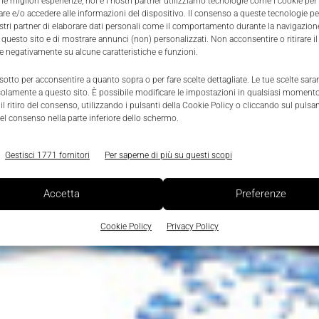
 le migliori esperienze, noi e i nostri partner utilizziamo tecnologie come i cookie per
e e/o accedere alle informazioni del dispositivo. Il consenso a queste tecnologie p
ostri partner di elaborare dati personali come il comportamento durante la navigazione
 questo sito e di mostrare annunci (non) personalizzati. Non acconsentire o ritirare 
re negativamente su alcune caratteristiche e funzioni.
 sotto per acconsentire a quanto sopra o per fare scelte dettagliate. Le tue scelte sar
solamente a questo sito. È possibile modificare le impostazioni in qualsiasi momento
l ritiro del consenso, utilizzando i pulsanti della Cookie Policy o cliccando sul pulsan
el consenso nella parte inferiore dello schermo.
Gestisci 1771 fornitori
Per saperne di più su questi scopi
Accetta
Preferenze
Cookie Policy
Privacy Policy