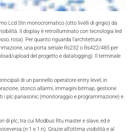
mo Lcd Stn monocromatico (otto livelli di grigio) da
ibilità. Il display è retroilluminato con tecnologia led
sso, rosa). Per quanto riguarda l'architettura
rammazione, una porta seriale Rs232 o Rs422/485 per
wnload/upload del progetto e datalogging). Il terminale
principali di un pannello operatore entry level; in
lavorazione, storico allarmi, immagini bitmap, gestione
tti i plc panasonic (monitoraggio e programmazione) e
ori di plc, tra cui Modbus Rtu master e slave, ed è
iceversa (n:1 e 1:n). Grazie all'ottima visibilità e al