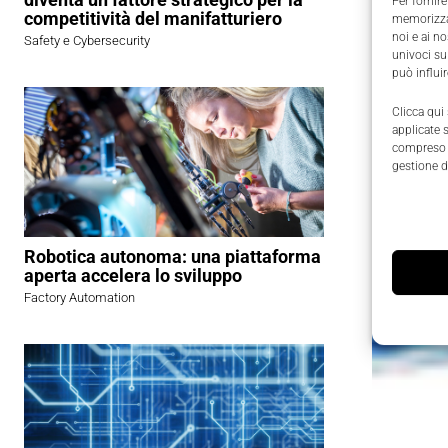
Per fornire
competitività del manifatturiero
memorizzar
noi e ai n
Safety e Cybersecurity
univoci su
può influi
Clicca qui
applicate 
compreso i
gestione d
Robotica autonoma: una piattaforma
aperta accelera lo sviluppo
Factory Automation