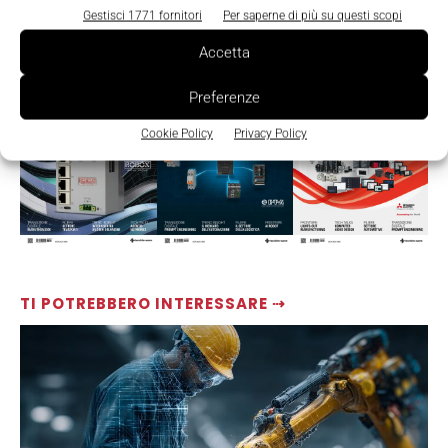
Gestisci 1771 fornitori
Per saperne di più su questi scopi
Accetta
LEGGI LA RIVISTA ⇢
Preferenze
Cookie Policy
Privacy Policy
TI POTREBBERO INTERESSARE ⇢