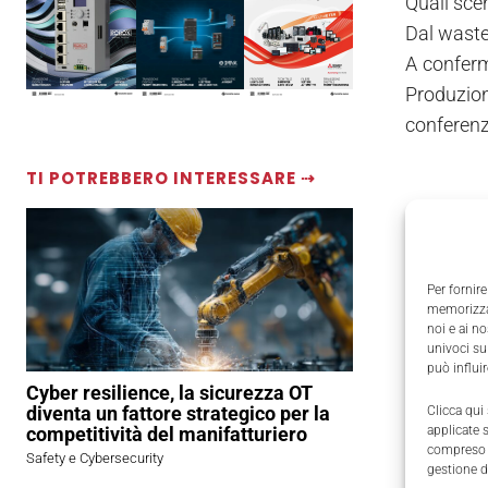
Quali scen
Dal waste
A conferma
Produzion
conferenza
TI POTREBBERO INTERESSARE ⇢
Per fornire
memorizzar
noi e ai n
univoci su
può influi
Cyber resilience, la sicurezza OT
diventa un fattore strategico per la
Clicca qui
competitività del manifatturiero
applicate 
compreso i
Safety e Cybersecurity
gestione d