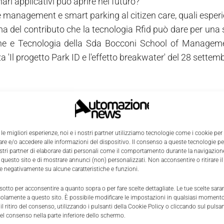
ari applicativi può aprire nel futuro?
 management e smart parking al citizen care, quali esperie
 del contributo che la tecnologia Rfid può dare per una sma
e e Tecnologia della Sda Bocconi School of Management, 
 'Il progetto Park ID e l'effetto breakwater' del 28 settem
 le migliori esperienze, noi e i nostri partner utilizziamo tecnologie come i cookie per
e e/o accedere alle informazioni del dispositivo. Il consenso a queste tecnologie p
ostri partner di elaborare dati personali come il comportamento durante la navigazione
 questo sito e di mostrare annunci (non) personalizzati. Non acconsentire o ritirare 
re negativamente su alcune caratteristiche e funzioni.
 sotto per acconsentire a quanto sopra o per fare scelte dettagliate. Le tue scelte sar
solamente a questo sito. È possibile modificare le impostazioni in qualsiasi momento
l ritiro del consenso, utilizzando i pulsanti della Cookie Policy o cliccando sul pulsan
el consenso nella parte inferiore dello schermo.