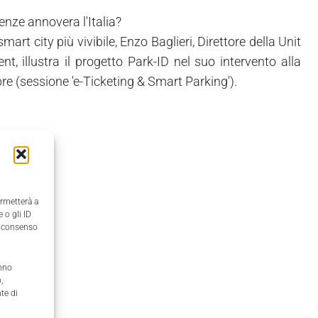
nze annovera l'Italia?
rt city più vivibile, Enzo Baglieri, Direttore della Unit
illustra il progetto Park-ID nel suo intervento alla
bre (sessione 'e-Ticketing & Smart Parking').
ermetterà a
 o gli ID
il consenso
anno
,
te di