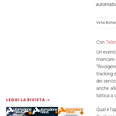
automatic
Virna Bottare
Con
Telem
Un evento
mancare.
"Rivolgen
tracking 
dei servi
anche all
tattica a
LEGGI LA RIVISTA ⇢
Qual è l'a