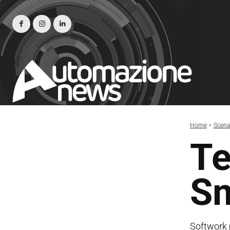
Home
Scena
Te
Sm
Softwork p