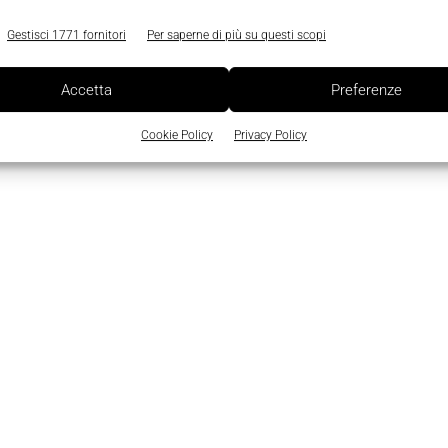
Gestisci 1771 fornitori
Per saperne di più su questi scopi
Accetta
Preferenze
Cookie Policy
Privacy Policy