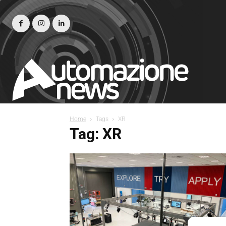
Home
Tags
XR
Tag: XR