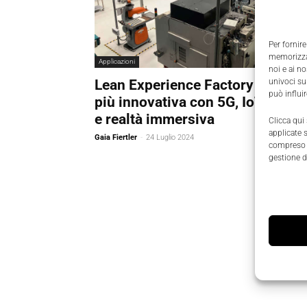
Per fornire
memorizzar
Applicazioni
noi e ai n
Lean Experience Factory sempre
univoci su
può influi
più innovativa con 5G, IoT, GenAI
e realtà immersiva
Clicca qui
applicate 
Gaia Fiertler
-
24 Luglio 2024
compreso i
gestione d