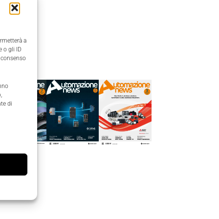
ermetterà a
 o gli ID
Edicola
il consenso
anno
,
te di