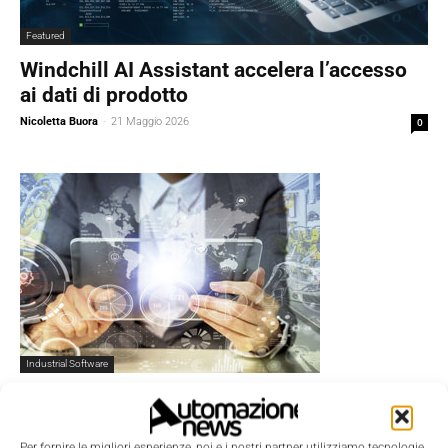
Featured
Windchill AI Assistant accelera l’accesso
ai dati di prodotto
Nicoletta Buora
-
21 Maggio 2026
0
Industrial Software
Ptc potenzia la sua piattaforma Plm
Windchill
Per fornire le migliori esperienze, noi e i nostri partner utilizziamo tecnologie