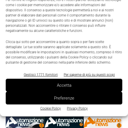
Nicoletta Buora
-
26 Luglio 2019
0
come i cookie per memorizzare e/o accedere alle informazioni del
dispositivo. Il consenso a queste tecnologie permetterà a noi e ai nostri
partner di elaborare dati personali come il comportamento durante la
navigazione o gli ID univoci su questo sito e di mostrare annunci (non)
personalizzati. Non acconsentire o ritirare il consenso può influire
negativamente su alcune caratteristiche e funzioni.
Clicca qui sotto per acconsentire a quanto sopra o per fare scelte
dettagliate. Le tue scelte saranno applicate solamente a questo sito. È
possibile modificare le impostazioni in qualsiasi momento, compreso il ritiro
del consenso, utilizzando i pulsanti della Cookie Policy o cliccando sul
pulsante di gestione del consenso nella parte inferiore dello schermo.
Gestisci 1771 fornitori
Per saperne di più su questi scopi
Accetta
Preferenze
Edicola
Cookie Policy
Privacy Policy