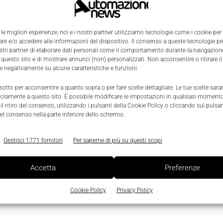
 le migliori esperienze, noi e i nostri partner utilizziamo tecnologie come i cookie per
e e/o accedere alle informazioni del dispositivo. Il consenso a queste tecnologie p
ostri partner di elaborare dati personali come il comportamento durante la navigazione
 questo sito e di mostrare annunci (non) personalizzati. Non acconsentire o ritirare 
re negativamente su alcune caratteristiche e funzioni.
0
 sotto per acconsentire a quanto sopra o per fare scelte dettagliate. Le tue scelte sar
solamente a questo sito. È possibile modificare le impostazioni in qualsiasi momento
l ritiro del consenso, utilizzando i pulsanti della Cookie Policy o cliccando sul pulsan
el consenso nella parte inferiore dello schermo.
Gestisci 1771 fornitori
Per saperne di più su questi scopi
Accetta
Preferenze
Cookie Policy
Privacy Policy