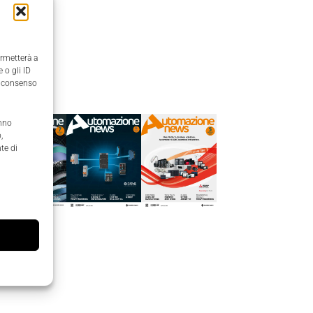
ermetterà a
 o gli ID
Edicola
il consenso
anno
,
te di