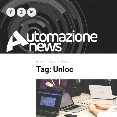
Home
Tags
Unloc
Tag: Unloc