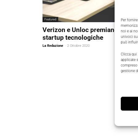
Featured
Per fornire
memorizzar
Verizon e Unloc premiano le
noi e ai n
startup tecnologiche
univoci su
può influi
La Redazione
-
2 Ottobre 2020
Clicca qui
applicate 
compreso i
gestione d