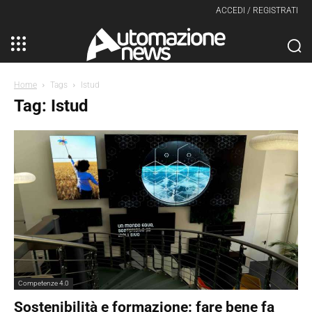
ACCEDI / REGISTRATI
Home
Tags
Istud
Tag: Istud
Competenze 4.0
Sostenibilità e formazione: fare bene fa