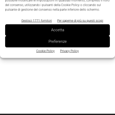
Edicola
possibile modificare le impostazioni in qualsiasi momento, compreso il ritiro
del consenso, utilizzando i pulsanti della Cookie Policy o cliccando sul
pulsante di gestione del consenso nella parte inferiore dello schermo.
Gestisci 1771 fornitori
Per saperne di più su questi scopi
Accetta
Preferenze
Cookie Policy
Privacy Policy