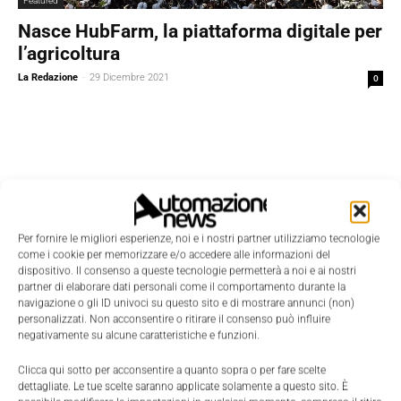
Featured
Nasce HubFarm, la piattaforma digitale per
l’agricoltura
La Redazione
-
29 Dicembre 2021
0
Per fornire le migliori esperienze, noi e i nostri partner utilizziamo tecnologie
come i cookie per memorizzare e/o accedere alle informazioni del
dispositivo. Il consenso a queste tecnologie permetterà a noi e ai nostri
partner di elaborare dati personali come il comportamento durante la
navigazione o gli ID univoci su questo sito e di mostrare annunci (non)
personalizzati. Non acconsentire o ritirare il consenso può influire
negativamente su alcune caratteristiche e funzioni.
Clicca qui sotto per acconsentire a quanto sopra o per fare scelte
dettagliate. Le tue scelte saranno applicate solamente a questo sito. È