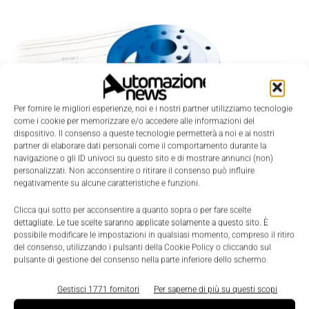
Per fornire le migliori esperienze, noi e i nostri partner utilizziamo tecnologie
come i cookie per memorizzare e/o accedere alle informazioni del
dispositivo. Il consenso a queste tecnologie permetterà a noi e ai nostri
partner di elaborare dati personali come il comportamento durante la
navigazione o gli ID univoci su questo sito e di mostrare annunci (non)
personalizzati. Non acconsentire o ritirare il consenso può influire
Scenari
negativamente su alcune caratteristiche e funzioni.
Sensori personalizzati Hbk per ogni
esigenza applicativa
Clicca qui sotto per acconsentire a quanto sopra o per fare scelte
dettagliate. Le tue scelte saranno applicate solamente a questo sito. È
Nicoletta Buora
-
17 Marzo 2021
0
possibile modificare le impostazioni in qualsiasi momento, compreso il ritiro
del consenso, utilizzando i pulsanti della Cookie Policy o cliccando sul
pulsante di gestione del consenso nella parte inferiore dello schermo.
Gestisci 1771 fornitori
Per saperne di più su questi scopi