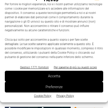
dedicata alle tecnologie additive
Per fornire le migliori esperienze, noi e i nostri partner utilizziamo tecnologie
come i cookie per memorizzare e/o accedere alle informazioni del
La Redazione
-
5 Novembre 2018
0
dispositivo. Il consenso a queste tecnologie permetterà a noi e ai nostri
partner di elaborare dati personali come il comportamento durante la
navigazione o gli ID univoci su questo sito e di mostrare annunci (non)
personalizzati. Non acconsentire o ritirare il consenso può influire
negativamente su alcune caratteristiche e funzioni.
Clicca qui sotto per acconsentire a quanto sopra o per fare scelte
dettagliate. Le tue scelte saranno applicate solamente a questo sito. È
possibile modificare le impostazioni in qualsiasi momento, compreso il ritiro
del consenso, utilizzando i pulsanti della Cookie Policy o cliccando sul
pulsante di gestione del consenso nella parte inferiore dello schermo.
Gestisci 1771 fornitori
Per saperne di più su questi scopi
Accetta
Preferenze
Edicola
Cookie Policy
Privacy Policy