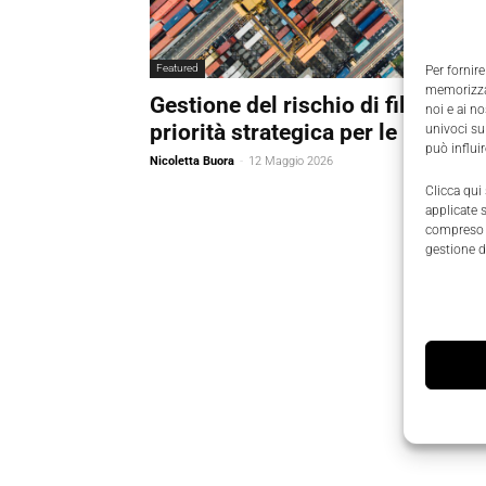
Featured
Per fornire
memorizzar
Gestione del rischio di filiera: un
noi e ai n
priorità strategica per le imprese
univoci su
può influi
Nicoletta Buora
-
12 Maggio 2026
Clicca qui
applicate 
compreso i
gestione d