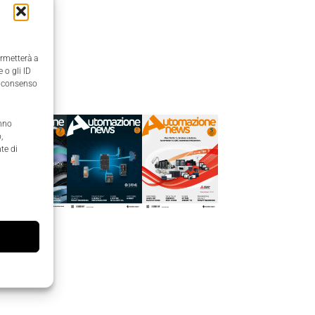
ermetterà a
 o gli ID
Edicola
il consenso
anno
,
te di