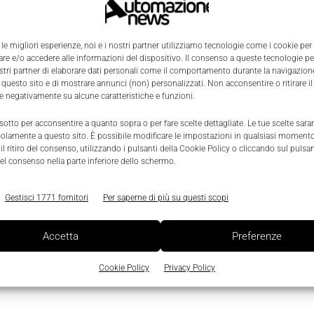
 le migliori esperienze, noi e i nostri partner utilizziamo tecnologie come i cookie per
e e/o accedere alle informazioni del dispositivo. Il consenso a queste tecnologie p
a
ostri partner di elaborare dati personali come il comportamento durante la navigazione
 questo sito e di mostrare annunci (non) personalizzati. Non acconsentire o ritirare 
re negativamente su alcune caratteristiche e funzioni.
0
 sotto per acconsentire a quanto sopra o per fare scelte dettagliate. Le tue scelte sar
solamente a questo sito. È possibile modificare le impostazioni in qualsiasi momento
l ritiro del consenso, utilizzando i pulsanti della Cookie Policy o cliccando sul pulsan
el consenso nella parte inferiore dello schermo.
Gestisci 1771 fornitori
Per saperne di più su questi scopi
Accetta
Preferenze
Cookie Policy
Privacy Policy