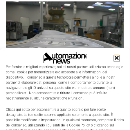
Per fornire le migliori esperienze, noi e i nostri partner utilizziamo tecnologie
come i cookie per memorizzare e/o accedere alle informazioni del
dispositivo. Il consenso a queste tecnologie permetterà a noi e ai nostri
partner di elaborare dati personali come il comportamento durante la
navigazione o gli ID univoci su questo sito e di mostrare annunci (non)
Scenari
personalizzati. Non acconsentire o ritirare il consenso può influire
La farmaceutica italiana è in salute
negativamente su alcune caratteristiche e funzioni.
Massimiliano Cassinelli
-
2 Marzo 2016
0
Clicca qui sotto per acconsentire a quanto sopra o per fare scelte
dettagliate. Le tue scelte saranno applicate solamente a questo sito. È
possibile modificare le impostazioni in qualsiasi momento, compreso il ritiro
del consenso, utilizzando i pulsanti della Cookie Policy o cliccando sul