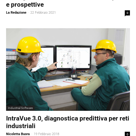
e prospettive
La Redazione
-
22 Febbraio 2021
0
Industrial Software
IntraVue 3.0, diagnostica predittiva per reti
industriali
Nicoletta Buora
-
19 Febbraio 2018
0