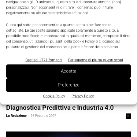
navigazione o gli ID univoci su questo sito e di mostrare annunci (non)
personalizzati. Non acconsentire o ritirare il consenso può influire
negativamente su alcune caratteristiche e funzioni.
Clicca qui sotto per acconsentire a quanto sopra o per fare scelte
dettagliate. Le tue scelte saranno applicate solamente a questo sito. È
possibile modificare le impostazioni in qualsiasi momento, compreso il ritiro
del consenso, utilizzando i pulsanti della Cookie Policy o cliccando sul
pulsante di gestione del consenso nella parte inferiore dello schermo.
Gestisci 1771 fornitori
Per saperne di più su questi scopi
Accetta
Preferenze
Scenari
Cookie Policy
Privacy Policy
A Pisa, il 24 febbraio, un incontro su
Diagnostica Predittiva e Industria 4.0
La Redazione
-
16 Febbraio 2017
0