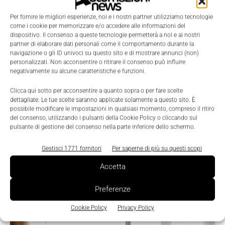
Per fornire le migliori esperienze, noi e i nostri partner utilizziamo tecnologie
come i cookie per memorizzare e/o accedere alle informazioni del
dispositivo. Il consenso a queste tecnologie permetterà a noi e ai nostri
partner di elaborare dati personali come il comportamento durante la
navigazione o gli ID univoci su questo sito e di mostrare annunci (non)
personalizzati. Non acconsentire o ritirare il consenso può influire
negativamente su alcune caratteristiche e funzioni.
LEGGI LA RIVISTA ⇢
Clicca qui sotto per acconsentire a quanto sopra o per fare scelte
dettagliate. Le tue scelte saranno applicate solamente a questo sito. È
possibile modificare le impostazioni in qualsiasi momento, compreso il ritiro
del consenso, utilizzando i pulsanti della Cookie Policy o cliccando sul
pulsante di gestione del consenso nella parte inferiore dello schermo.
Gestisci 1771 fornitori
Per saperne di più su questi scopi
Accetta
Preferenze
TI POTREBBERO INTERESSARE ⇢
Cookie Policy
Privacy Policy