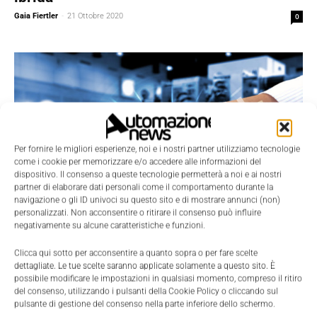
Gaia Fiertler
-
21 Ottobre 2020
0
Per fornire le migliori esperienze, noi e i nostri partner utilizziamo tecnologie
come i cookie per memorizzare e/o accedere alle informazioni del
dispositivo. Il consenso a queste tecnologie permetterà a noi e ai nostri
partner di elaborare dati personali come il comportamento durante la
navigazione o gli ID univoci su questo sito e di mostrare annunci (non)
personalizzati. Non acconsentire o ritirare il consenso può influire
negativamente su alcune caratteristiche e funzioni.
Competenze 4.0
Clicca qui sotto per acconsentire a quanto sopra o per fare scelte
Al via Comet Plus, workshop sull’Industria
dettagliate. Le tue scelte saranno applicate solamente a questo sito. È
4.0 per il settore metalmeccanico
possibile modificare le impostazioni in qualsiasi momento, compreso il ritiro
del consenso, utilizzando i pulsanti della Cookie Policy o cliccando sul
La Redazione
-
26 Novembre 2018
0
pulsante di gestione del consenso nella parte inferiore dello schermo.