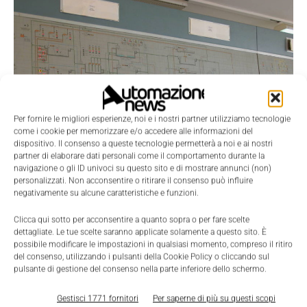
Per fornire le migliori esperienze, noi e i nostri partner utilizziamo tecnologie
come i cookie per memorizzare e/o accedere alle informazioni del
dispositivo. Il consenso a queste tecnologie permetterà a noi e ai nostri
partner di elaborare dati personali come il comportamento durante la
navigazione o gli ID univoci su questo sito e di mostrare annunci (non)
personalizzati. Non acconsentire o ritirare il consenso può influire
negativamente su alcune caratteristiche e funzioni.
Scenari
I Certificati Bianchi stanno per cambiare
Clicca qui sotto per acconsentire a quanto sopra o per fare scelte
dettagliate. Le tue scelte saranno applicate solamente a questo sito. È
Massimiliano Cassinelli
-
26 Agosto 2015
0
possibile modificare le impostazioni in qualsiasi momento, compreso il ritiro
del consenso, utilizzando i pulsanti della Cookie Policy o cliccando sul
pulsante di gestione del consenso nella parte inferiore dello schermo.
Gestisci 1771 fornitori
Per saperne di più su questi scopi