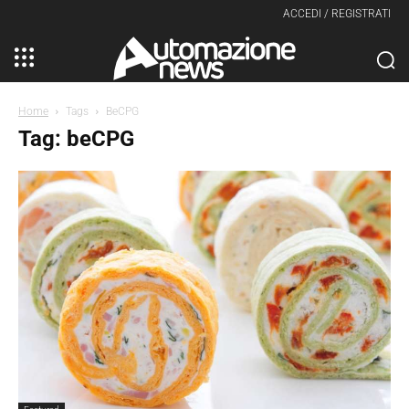
ACCEDI / REGISTRATI
Home
Tags
BeCPG
Tag: beCPG