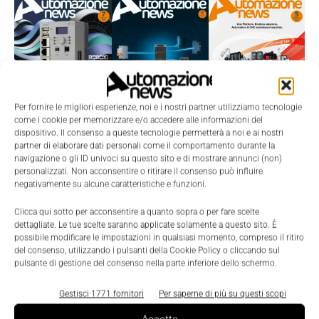
Per fornire le migliori esperienze, noi e i nostri partner utilizziamo tecnologie
come i cookie per memorizzare e/o accedere alle informazioni del
dispositivo. Il consenso a queste tecnologie permetterà a noi e ai nostri
partner di elaborare dati personali come il comportamento durante la
TI POTREBBERO INTERESSARE ⇢
navigazione o gli ID univoci su questo sito e di mostrare annunci (non)
personalizzati. Non acconsentire o ritirare il consenso può influire
negativamente su alcune caratteristiche e funzioni.
Clicca qui sotto per acconsentire a quanto sopra o per fare scelte
dettagliate. Le tue scelte saranno applicate solamente a questo sito. È
possibile modificare le impostazioni in qualsiasi momento, compreso il ritiro
del consenso, utilizzando i pulsanti della Cookie Policy o cliccando sul
pulsante di gestione del consenso nella parte inferiore dello schermo.
Gestisci 1771 fornitori
Per saperne di più su questi scopi