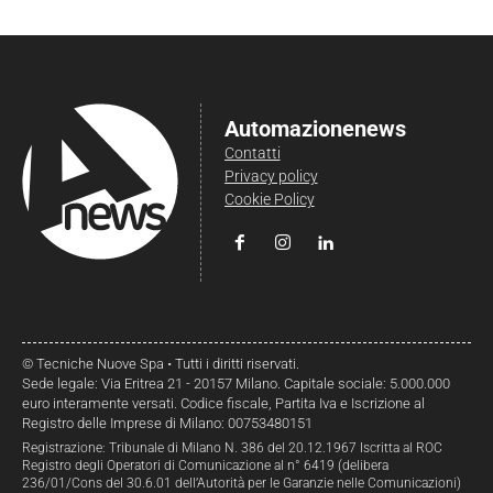
Automazionenews
Contatti
Privacy policy
Cookie Policy
© Tecniche Nuove Spa • Tutti i diritti riservati.
Sede legale: Via Eritrea 21 - 20157 Milano. Capitale sociale: 5.000.000
euro interamente versati. Codice fiscale, Partita Iva e Iscrizione al
Registro delle Imprese di Milano: 00753480151
Registrazione: Tribunale di Milano N. 386 del 20.12.1967 Iscritta al ROC
Registro degli Operatori di Comunicazione al n° 6419 (delibera
236/01/Cons del 30.6.01 dell’Autorità per le Garanzie nelle Comunicazioni)