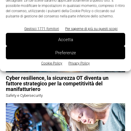
dettagliate. Le tue scelte saranno applicate solamente a questo sito. È
TI POTREBBERO INTERESSARE ⇢
possibile modificare le impostazioni in qualsiasi momento, compreso il ritiro
del consenso, utilizzando i pulsanti della Cookie Policy o cliccando sul
pulsante di gestione del consenso nella parte inferiore dello schermo.
Gestisci 1771 fornitori
Per saperne di più su questi scopi
Accetta
Preferenze
Cookie Policy
Privacy Policy
Cyber resilience, la sicurezza OT diventa un
fattore strategico per la competitività del
manifatturiero
Safety e Cybersecurity