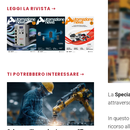
LEGGI LA RIVISTA ⇢
TI POTREBBERO INTERESSARE ⇢
foto: MIMIT
La
Specia
attraverso
In questo 
ricorso al