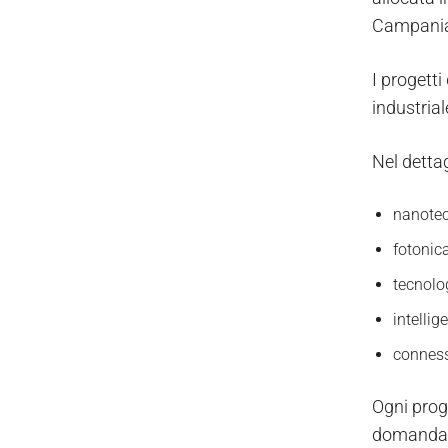
Campania,
I progett
industrial
Nel dettag
nanotec
fotonic
tecnolog
intellig
conness
Ogni prog
domanda