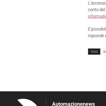
L’accesso 
conto del
informatic
È possibi
risponde 
TAGS
B
Automazionenews