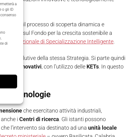
ermetterà a
 o gli ID
il consenso
orativa e il processo di scoperta dinamica e
 a valere sul Fondo per la crescita sostenibile a
anno
,
tegia Nazionale di Specializzazione Intelligente
.
te di
cative evolutive della stessa Strategia. Si parte quindi
 servizi innovativi
, con l’utilizzo delle
KETs
. In questo
e le tecnologie
imensione
che esercitano attività industriali,
e anche i
Centri di ricerca
. Gli istanti possono
 che l’intervento sia destinato ad una
unità locale
Decreto ministeriale
– ovvero Basilicata, Calabria,