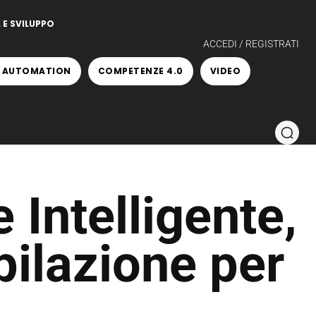
 E SVILUPPO
ACCEDI / REGISTRATI
 AUTOMATION
COMPETENZE 4.0
VIDEO
i
 Intelligente,
pilazione per