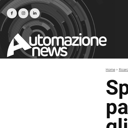
Home
Ricer
Sp
pa
gl