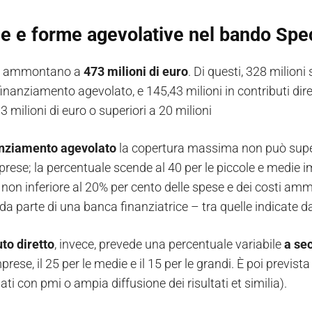
e e forme agevolative nel bando Spec
se ammontano a
473 milioni di euro
. Di questi, 328 milioni
finanziamento agevolato, e 145,43 milioni in contributi dir
a 3 milioni di euro o superiori a 20 milioni
anziamento agevolato
la copertura massima non può supe
prese; la percentuale scende al 40 per le piccole e medie 
, non inferiore al 20% per cento delle spese e dei costi ammi
 da parte di una banca finanziatrice – tra quelle indicate d
to diretto
, invece, prevede una percentuale variabile
a se
prese, il 25 per le medie e il 15 per le grandi. È poi previs
ati con pmi o ampia diffusione dei risultati et similia).