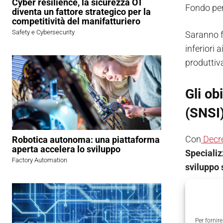
Cyber resilience, la sicurezza OT
Fondo per 
diventa un fattore strategico per la
competitività del manifatturiero
Safety e Cybersecurity
Saranno f
inferiori 
produttiv
Gli ob
(SNSI
Con
Decre
Robotica autonoma: una piattaforma
aperta accelera lo sviluppo
Specializ
Factory Automation
sviluppo
Le attivit
servizi o 
economic
Per fornire