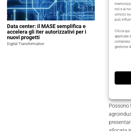
memorizzar
avanzate
noi e ai n
univoci su
può influi
Allo ste
Data center: il MASE semplifica e
imprendito
accelera gli iter autorizzativi per i
Clicca qui
nuovi progetti
applicate 
sostegno d
compreso i
Digital Transformation
gestione d
I progetti
da ricerca
modo si c
Specia
Possono f
agroindust
presentar
allocata i