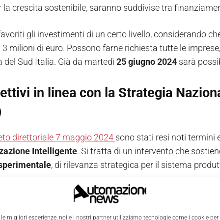
la crescita sostenibile, saranno suddivise tra finanziamenti
avoriti gli investimenti di un certo livello, considerando 
ai 3 milioni di euro. Possono farne richiesta tutte le imprese
a del Sud Italia. Già da martedì
25 giugno 2024
sarà possi
iettivi in linea con la Strategia Nazio
)
to direttoriale 7 maggio 2024
sono stati resi noti termin
zazione Intelligente
. Si tratta di un intervento che sostien
 sperimentale
, di rilevanza strategica per il sistema produt
à di ricerca industriale e sviluppo sperimentale saranno fin
al notevole miglioramento di prodotti, processi o servizi g
a dell’innovazione
, attraverso la sperimentazione e l’ad
 le migliori esperienze, noi e i nostri partner utilizziamo tecnologie come i cookie per