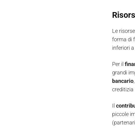
Risors
Le risor
forma di 
inferiori 
Per il
fin
grandi im
bancario
creditizia
Il
contribu
piccole im
(partenari