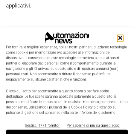
applicativi.
Per fornire le migliori esperienze, noi e i nostri partner utilizziamo tecnologie
come i cookie per memorizzare e/o accedere alle informazioni del
dispositivo. Il consenso a queste tecnologie permetterà a noi e ai nostri
partner di elaborare dati personali come il comportamento durante la
navigazione o gli ID univoci su questo sito e di mostrare annunci (non)
personalizzati. Non acconsentire o ritirare il consenso può influire
negativamente su alcune caratteristiche e funzioni.
Clicca qui sotto per acconsentire a quanto sopra o per fare scelte
dettagliate. Le tue scelte saranno applicate solamente a questo sito. È
possibile modificare le impostazioni in qualsiasi momento, compreso il ritiro
del consenso, utilizzando i pulsanti della Cookie Policy o cliccando sul
pulsante di gestione del consenso nella parte inferiore dello schermo.
Gestisci 1771 fornitori
Per saperne di più su questi scopi
LEGGI LA RIVISTA ⇢