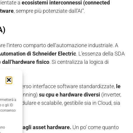
rientate a
ecosistemi interconnessi (connected
ftware
, sempre più potenziate dall’AI”.
A)
re l’intero comparto dell'automazione industriale. A
Automation di Schneider Electric
. L’essenza della SDA
o
dall’hardware fisico
. Si centralizza la logica di
rollo attraverso interfacce software standardizzate,
le
girare (running)
su cpu e hardware diversi
(inverter,
ermetterà a
bile, modulare e scalabile, gestibile sia in Cloud, sia
 o gli ID
il consenso
ontrollo dagli asset hardware.
Un po' come quanto
anno
,