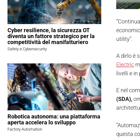
“Continuar
economico,
Cyber resilience, la sicurezza OT
diventa un fattore strategico per la
utility”.
competitività del manifatturiero
Safety e Cybersecurity
A dirlo è s
Electric
ma
livelli e i
E nel com
(SDA),
orm
architett
Robotica autonoma: una piattaforma
aperta accelera lo sviluppo
“Automazi
Factory Automation
questa con