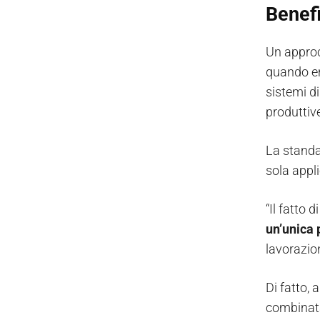
Benefi
Un approc
quando en
sistemi d
produttiv
La standa
sola appli
“Il fatto
un’unica 
lavorazio
Di fatto,
combinata