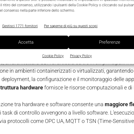
el mondo IT con la Software Defined Network (SDN) e il S
l ritiro del consenso, utilizzando i pulsanti della Cookie Policy o cliccando sul pulsan
e, questo significa che le logiche di controllo, implementa
el consenso nella parte inferiore dello schermo.
eguite su piattaforme software standardizzate, mantenendo
Gestisci 1771 fornitori
Per saperne di più su questi scopi
à richiesti dalle applicazioni industriali.
Accetta
Preferenze
ettura e pilastri della Software Defi
Cookie Policy
Privacy Policy
, un’architettura SDA si articola su tre livelli principali. Il li
e in ambienti containerizzati o virtualizzati, garantendo is
l deployment, la configurazione e il monitoraggio delle applica
struttura hardware
fornisce le risorse computazionali e d
zione tra hardware e software consente una
maggiore fle
i task di controllo avvengono a livello software. L'esecuzi
via protocolli come OPC UA, MQTT o TSN (Time-Sensitive