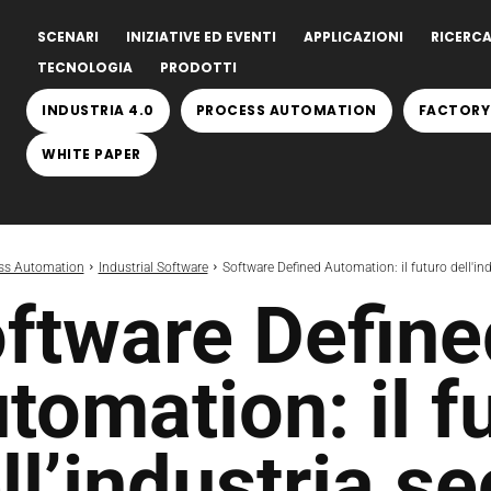
SCENARI
INIZIATIVE ED EVENTI
APPLICAZIONI
RICERCA
TECNOLOGIA
PRODOTTI
INDUSTRIA 4.0
PROCESS AUTOMATION
FACTORY
WHITE PAPER
ss Automation
Industrial Software
Software Defined Automation: il futuro dell'in
ftware Define
tomation: il f
ll’industria s