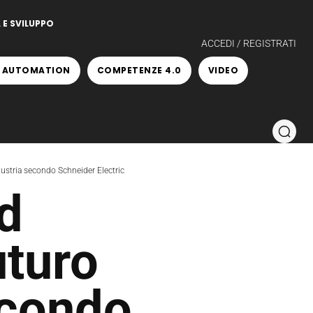
 E SVILUPPO
ACCEDI / REGISTRATI
 AUTOMATION
COMPETENZE 4.0
VIDEO
dustria secondo Schneider Electric
d
uturo
econdo