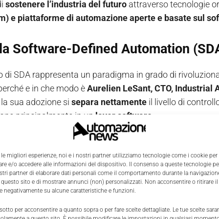
di
sostenere l’industria del futuro
attraverso tecnologie o
) e piattaforme di automazione aperte e basate sul so
 la Software-Defined Automation (SD
to di SDA rappresenta un paradigma in grado di rivoluziona
perché e in che modo è
Aurelien LeSant, CTO, Industrial 
 la sua adozione si
separa nettamente
il livello di controll
one principalmente in un
layer software
.
proccio consente di gestire l'intera infrastruttura di cont
oni e feature sono “scaricabili”
(downloadable) e possono 
 le migliori esperienze, noi e i nostri partner utilizziamo tecnologie come i cookie per
e e/o accedere alle informazioni del dispositivo. Il consenso a queste tecnologie p
pannelli Hmi), anche legacy, creando un ecosistema più flessi
ostri partner di elaborare dati personali come il comportamento durante la navigazione
e.
 questo sito e di mostrare annunci (non) personalizzati. Non acconsentire o ritirare 
re negativamente su alcune caratteristiche e funzioni.
to di SDA si basa sul
disaccoppiamento delle funzioni di c
 sotto per acconsentire a quanto sopra o per fare scelte dettagliate. Le tue scelte sar
solamente a questo sito. È possibile modificare le impostazioni in qualsiasi momento