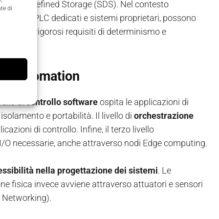
oftware Defined Storage (SDS). Nel contesto
te di
te solo su PLC dedicati e sistemi proprietari, possono
 però i rigorosi requisiti di determinismo e
ned Automation
vello di
controllo software
ospita le applicazioni di
olamento e portabilità. Il livello di
orchestrazione
zioni di controllo. Infine, il terzo livello
i I/O necessarie, anche attraverso nodi Edge computing.
ssibilità nella progettazione dei sistemi
. Le
one fisica invece avviene attraverso attuatori e sensori
 Networking).