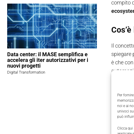
compito 
ecosystem
Cos’è
Il concet
spiegare 
Data center: il MASE semplifica e
accelera gli iter autorizzativi per i
è che con
nuovi progetti
automazi
Digital Transformation
Questo ap
cui funzi
Per fornire
memorizzar
plc, Ipc, 
noi e ai n
on premis
univoci su
può influi
Il concet
Clicca qui
applicate 