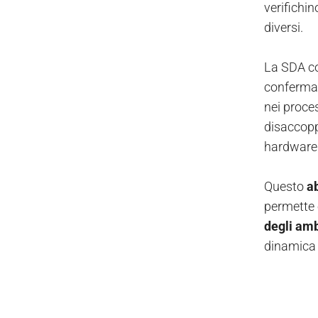
verifichin
diversi.
La SDA co
conferm
nei proces
disaccopp
hardware 
Questo
ab
permette 
degli ambi
dinamica 