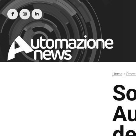
Home
Proce
So
Au
de