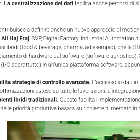
o.
La centralizzazione dei dati
facilita anche percorsi di s
ntribuisce a definire anche un nuovo approccio al motion e 
a
Ali Haj Fraj
, SVP, Digital Factory, Industrial Automation d
si ibridi (food & beverage, pharma, ad esempio), che la SDA
iamento di hardware dal software (software agnostico). Si
(I/O soprattutto) in un’unica piattaforma software, appun
ilita strategie di controllo avanzate.
L'accesso ai dati in 
ottimizzazioni estese su tutte le lavorazioni. L’integrazio
enti ibridi tradizionali.
Questo facilita l'implementazione 
delle priorità produttive basata su richieste di mercato in